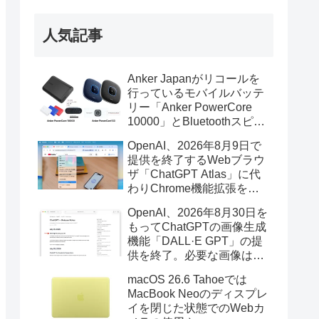
人気記事
Anker Japanがリコールを
行っているモバイルバッテ
リー「Anker PowerCore
10000」とBluetoothスピー
カー「PowerConf S3」で周
OpenAI、2026年8月9日で
辺を焼損する火災が6月に3
提供を終了するWebブラウ
件発生していたそうなので
ザ「ChatGPT Atlas」に代
注意を。
わりChrome機能拡張をア
ップデートし、YouTube動
OpenAI、2026年8月30日を
画の質問やAsk ChatGPT機
もってChatGPTの画像生成
能を追加。
機能「DALL·E GPT」の提
供を終了。必要な画像は期
限までにダウンロードを。
macOS 26.6 Tahoeでは
MacBook Neoのディスプレ
イを閉じた状態でのWebカ