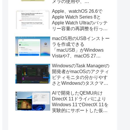
メラの使用や、
Finder/Apple Configuratorを
Apple、watchOS 26.6で
利用しMacBook Neoを復元
Apple Watch Series 8と
する際の安定性が向上。
Apple Watch Ultraのバッテ
リー容量の再調整を行った
と発表。
macOS用のUSBインストー
ラを作成できる
「macUSB」がWindows
Vistaや7、macOS 27
Golden GateのUSBインス
WindowsのTask Managerの
トーラの作成に対応。
開発者がmacOSのアクティ
ビティモニタの分かりやす
さとWindowsのタスクマネ
ージャの詳細さを合わせた
AIで開発したQEMU向け
Mac用システムモニタアプ
DirectX 11ドライバにより
リ「Task Manager TMOG」
Windows 11でDirectX 11を
のBeta版を公開。
実験的にサポートした仮想
化ソフトウェア「UTM for
Mac v5.0.4」のBeta版が公
開。