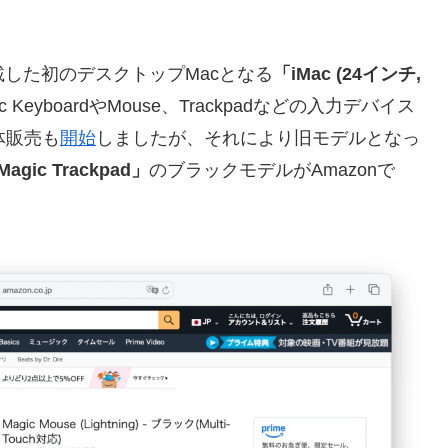
を搭載した初のデスクトップMacとなる
「iMac (24インチ,
eyboardやMouse、Trackpadなどの入力デバイス
体販売も
開始
しましたが、それにより旧モデルとなっ
agic Trackpad」
のブラックモデルがAmazonで