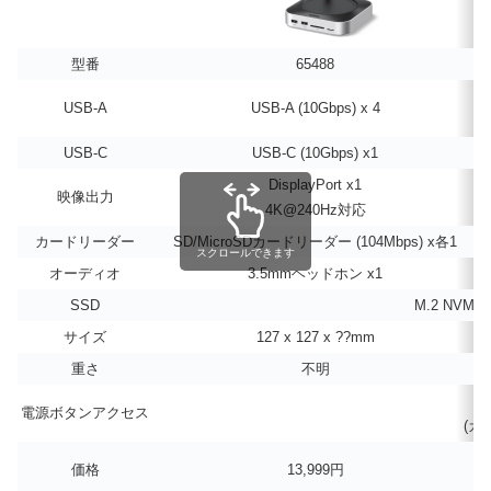
型番
65488
USB-A
USB-A (10Gbps) x 4
USB-C
USB-C (10Gbps) x1
DisplayPort x1
映像出力
4K@240Hz対応
カードリーダー
SD/MicroSDカードリーダー (104Mbps) x各1
スクロールできます
オーディオ
3.5mmヘッドホン x1
SSD
M.2 NVMe
サイズ
127 x 127 x ??mm
重さ
不明
電源ボタンアクセス
(カ
価格
13,999円