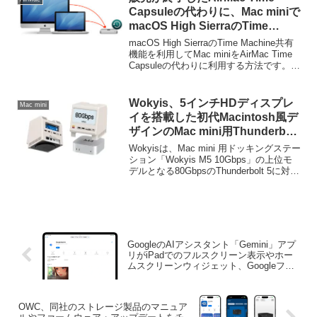
います。
Capsuleの代わりに、Mac miniで
macOS High SierraのTime
Machine共有機能を利用する。
macOS High SierraのTime Machine共有
機能を利用してMac miniをAirMac Time
Capsuleの代わりに利用する方法です。詳
細は以下から。
Wokyis、5インチHDディスプレ
Mac mini
イを搭載した初代Macintosh風デ
ザインのMac mini用Thunderbolt
5ドック「Wokyis M5 80Gbps」
Wokyisは、Mac mini 用ドッキングステー
を日本でも発売。
ション「Wokyis M5 10Gbps」の上位モ
デルとなる80GbpsのThunderbolt 5に対応
した5インチディスプレイ搭載のドック
「Wokyis M5 80Gbps」を日本でも発売
しています。
GoogleのAIアシスタント「Gemini」アプ
リがiPadでのフルスクリーン表示やホー
ムスクリーンウィジェット、Googleフォ
トライブラリへの接続をサポート。
OWC、同社のストレージ製品のマニュア