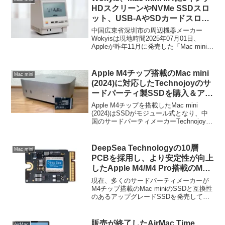
HDスクリーンやNVMe SSDスロ
ット、USB-AやSDカードスロッ
トなどを追加できるドッキングス
中国広東省深圳市の周辺機器メーカー
テーション「Wokyis M5」の発売
Wokyisは現地時間2025年07月01日、
Appleが昨年11月に発売した「Mac mini
キャンペーンを近くKickstarterで
(2024)」専用のドッキングステーション
開催。
「Wokyis M5: Retro Outside, Powerful
Inside (以下、Wokyis M5)」の発売キャン
Apple M4チップ搭載のMac mini
Mac mini
ペーンを近くクラウドファンディングサ
(2024)に対応したTechnojoyのサ
イトKickstarterで開催すると発表してい
ードパーティ製SSDを購入＆アッ
ます。
プグレードしてみた。
Apple M4チップを搭載したMac mini
(2024)はSSDがモジュール式となり、中
国のサードパーティメーカーTechnojoy
.teamからアップグレード用SSDが発売さ
れたので、購入して256GB SSDを1TB
SSDへアップグレードしてみました。
DeepSea Technologyの10層
Mac mini
PCBを採用し、より安定性が向上
したApple M4/M4 Pro搭載のMac
mini (2024)用アップグレード
現在、多くのサードパーティメーカーが
SSDが発売。
M4チップ搭載のMac miniのSSDと互換性
のあるアップグレードSSDを発売してい
ますが、このM4/M4 Proチップ搭載の
Mac miniに対応した10層PCBを採用した
アップグレードSSDが新たに発売されて
販売が終了したAirMac Time
AirMac