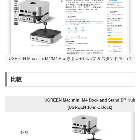
UGREEN Mac mini M4/M4 Pro 専用 USB-Cハブ & スタンド 10-in-1
比較
UGREEN Mac mini M4 Dock and Stand DP Hub
S
(UGREEN 10-in-1 Dock)
外見