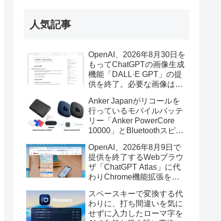
人気記事
OpenAI、2026年8月30日を
もってChatGPTの画像生成
機能「DALL·E GPT」の提
供を終了。必要な画像は期
限までにダウンロードを。
Anker Japanがリコールを
行っているモバイルバッテ
リー「Anker PowerCore
10000」とBluetoothスピー
カー「PowerConf S3」で周
OpenAI、2026年8月9日で
辺を焼損する火災が6月に3
提供を終了するWebブラウ
件発生していたそうなので
ザ「ChatGPT Atlas」に代
注意を。
わりChrome機能拡張をア
ップデートし、YouTube動
スペースキーで変換する代
画の質問やAsk ChatGPT機
わりに、打ち間違いを気に
能を追加。
せずに入力したローマ字を