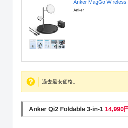
Anker MagGo Wireless 
Anker
過去最安価格。
Anker Qi2 Foldable 3-in-1
14,990