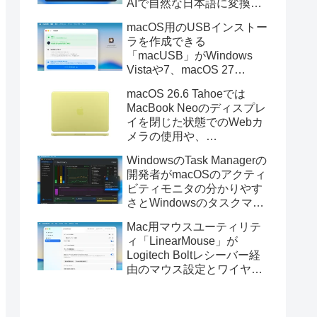
AIで自然な日本語に変換し
てくれるMac用の日本語入
macOS用のUSBインストー
力アプリ「Nospace」がリ
ラを作成できる
リース。
「macUSB」がWindows
Vistaや7、macOS 27
Golden GateのUSBインス
macOS 26.6 Tahoeでは
トーラの作成に対応。
MacBook Neoのディスプレ
イを閉じた状態でのWebカ
メラの使用や、
Finder/Apple Configuratorを
WindowsのTask Managerの
利用しMacBook Neoを復元
開発者がmacOSのアクティ
する際の安定性が向上。
ビティモニタの分かりやす
さとWindowsのタスクマネ
ージャの詳細さを合わせた
Mac用マウスユーティリテ
Mac用システムモニタアプ
ィ「LinearMouse」が
リ「Task Manager TMOG」
Logitech Boltレシーバー経
のBeta版を公開。
由のマウス設定とワイヤレ
ス版のELECOM HUGEトラ
ックボールに対応。