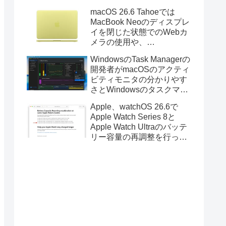
Golden GateのUSBインス
macOS 26.6 Tahoeでは
トーラの作成に対応。
MacBook Neoのディスプレ
イを閉じた状態でのWebカ
メラの使用や、
Finder/Apple Configuratorを
WindowsのTask Managerの
利用しMacBook Neoを復元
開発者がmacOSのアクティ
する際の安定性が向上。
ビティモニタの分かりやす
さとWindowsのタスクマネ
ージャの詳細さを合わせた
Apple、watchOS 26.6で
Mac用システムモニタアプ
Apple Watch Series 8と
リ「Task Manager TMOG」
Apple Watch Ultraのバッテ
のBeta版を公開。
リー容量の再調整を行った
と発表。