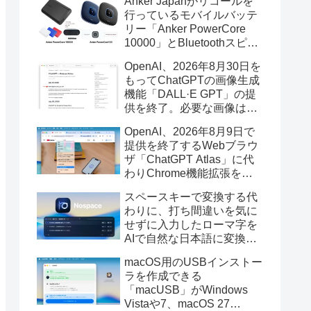
Anker Japanがリコールを
行っているモバイルバッテ
リー「Anker PowerCore
10000」とBluetoothスピー
カー「PowerConf S3」で周
OpenAI、2026年8月30日を
辺を焼損する火災が6月に3
もってChatGPTの画像生成
件発生していたそうなので
機能「DALL·E GPT」の提
注意を。
供を終了。必要な画像は期
限までにダウンロードを。
OpenAI、2026年8月9日で
提供を終了するWebブラウ
ザ「ChatGPT Atlas」に代
わりChrome機能拡張をア
ップデートし、YouTube動
スペースキーで変換する代
画の質問やAsk ChatGPT機
わりに、打ち間違いを気に
能を追加。
せずに入力したローマ字を
AIで自然な日本語に変換し
てくれるMac用の日本語入
macOS用のUSBインストー
力アプリ「Nospace」がリ
ラを作成できる
リース。
「macUSB」がWindows
Vistaや7、macOS 27