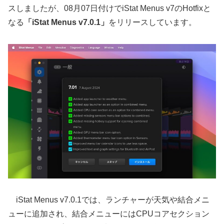
スしましたが、08月07日付けでiStat Menus v7のHotfixと
なる
「iStat Menus v7.0.1」
をリリースしています。
iStat Menus v7.0.1では、ランチャーが天気や結合メニ
ューに追加され、結合メニューにはCPUコアセクション