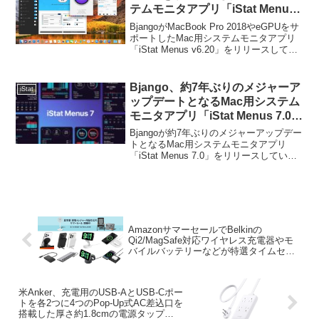
テムモニタアプリ「iStat Menus
v6.2」をリリース。
BjangoがMacBook Pro 2018やeGPUをサ
ポートしたMac用システムモニタアプリ
「iStat Menus v6.20」をリリースしてい
ます。詳細は以下から。
Bjango、約7年ぶりのメジャーア
iStat
ップデートとなるMac用システム
モニタアプリ「iStat Menus 7.0」
をリリース。
Bjangoが約7年ぶりのメジャーアップデー
トとなるMac用システムモニタアプリ
「iStat Menus 7.0」をリリースしていま
す。詳細は以下から。
AmazonサマーセールでBelkinの
Qi2/MagSafe対応ワイヤレス充電器やモ
バイルバッテリーなどが特選タイムセー
ル中。
米Anker、充電用のUSB-AとUSB-Cポー
トを各2つに4つのPop-Up式AC差込口を
搭載した厚さ約1.8cmの電源タップ