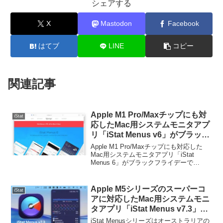
シェアする
X
Mastodon
Facebook
はてブ
LINE
コピー
関連記事
Apple M1 Pro/Maxチップにも対
iStat
応したMac用システムモニタアプ
リ「iStat Menus v6」がブラック
フライデーで75%OFFセール中。
Apple M1 Pro/Maxチップにも対応した
Mac用システムモニタアプリ「iStat
Menus 6」がブラックフライデーで
75%OFFセールとなっています。詳細は
以下から。
Apple M5シリーズのスーパーコ
iStat
アに対応したMac用システムモニ
タアプリ「iStat Menus v7.3」が
リリース。
iStat Menusシリーズはオーストラリアの