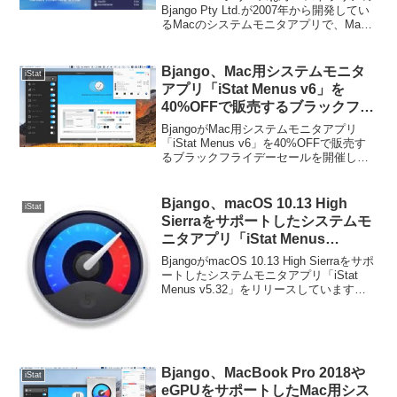
Bjango Pty Ltd.が2007年から開発してい
るMacのシステムモニタアプリで、Mac
に搭載されているプロセッサやメモリ、
ストレージの情報を表示してくれます
が、このiStat Menusが最新の「iStat
Bjango、Mac用システムモニタ
iStat
Menus v7.3」でApple M5シリーズのスー
アプリ「iStat Menus v6」を
パーコアに対応しています。
40%OFFで販売するブラックフラ
イデーセールを開催。
BjangoがMac用システムモニタアプリ
「iStat Menus v6」を40%OFFで販売す
るブラックフライデーセールを開催して
います。詳細は以下から。
Bjango、macOS 10.13 High
iStat
Sierraをサポートしたシステムモ
ニタアプリ「iStat Menus
v5.32」をリリース。
BjangoがmacOS 10.13 High Sierraをサポ
ートしたシステムモニタアプリ「iStat
Menus v5.32」をリリースしています。
詳細は以下から。
Bjango、MacBook Pro 2018や
iStat
eGPUをサポートしたMac用シス