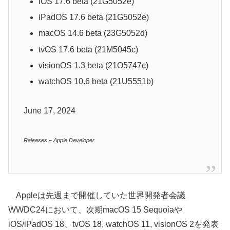
iOS 17.6 beta (21G5052e)
iPadOS 17.6 beta (21G5052e)
macOS 14.6 beta (23G5052d)
tvOS 17.6 beta (21M5045c)
visionOS 1.3 beta (21O5747c)
watchOS 10.6 beta (21U5551b)
June 17, 2024
Releases – Apple Developer
Appleは先週まで開催していた世界開発者会議
WWDC24において、次期macOS 15 Sequoiaや
iOS/iPadOS 18、tvOS 18, watchOS 11, visionOS 2を発表