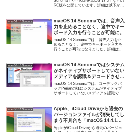
などとともに来週には提供へ。
Sonoma」や「iOS/iPadOS 17.3」などの
RC版を公開しています。詳細は以下か
ら。
macOS 14 Sonomaでは、音声入
macOS 14 Sonoma
力を止めることなく、途中でキー
ボード入力を行うことが可能に。
macOS 14 Sonomaでは、音声入力を止
めることなく、途中でキーボード入力を
行うことが可能になりました。詳細は以
下から。
macOS 14 Sonomaではシステム
macOS 14 Sonoma
がネイティブサポートしていない
メディアを認識＆デコードさせる
ことができる
macOS 14 Sonomaでは、コーデックパ
「MediaExtension」フレームワ
ックPerianの様にシステムがネイティブ
サポートしていないメディアを認識でき
ークが追加。
るようにする「MediaExtension」フレー
ムワークが利用可能になるようです。詳
細は以下から。
Apple、iCloud Driveから過去の
macOS 14 Sonoma
バージョンファイルが消失してし
まう不具合も「macOS 14.4.1
Sonoma」で修正。
AppleがiCloud Driveから過去のバージョ