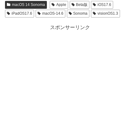
macOS 14 Sonoma
Apple
Beta版
iOS17.6
iPadOS17.6
macOS-14.6
Sonoma
visionOS1.3
スポンサーリンク