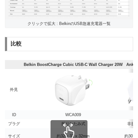
クリックで拡大 : BelkinのUSB急速充電器一覧
比較
Belkin BoostCharge Cubic USB-C Wall Charger 20W
Anker
外見
ID
WCA009
A
プラグ
折りたたみ式
非折
サイズ
約32 x 32 x 32mm
約30 × 