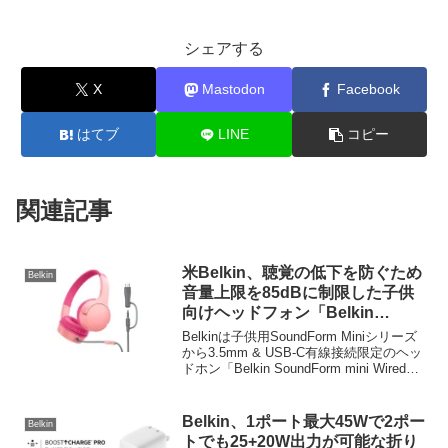
シェアする
X
Mastodon
Facebook
はてブ
LINE
コピー
関連記事
米Belkin、聴覚の低下を防ぐため
Belkin
音量上限を85dBに制限した子供
向けヘッドフォン「Belkin
SoundForm Mini」シリーズに
Belkinは子供用SoundForm Miniシリーズ
3.5mm＆USB-C有線接続モデル
から3.5mm & USB-C有線接続限定のヘッ
ドホン「Belkin SoundForm mini Wired
を追加。
On-Ear Headphones for Kids
(AUD010fq)」を新たに発売しています。
Belkin、1ポート最大45Wで2ポー
Belkin
トでも25+20W出力が可能な折り