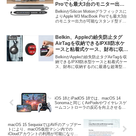
Proでも最大3台のモニター出力
が可能なスタンド型ドッキングス
BelkinがSilicon Motionグラフィックスに
テーション「Belkin ユニバーサ
よりApple M3 MacBook Proでも最大3台
のモニター出力が可能なスタンド型ドッ
ル USB-C 11-in-1 Pro Dock」を
キングステーション「Belkin ユニバーサ
発売。
ル USB-C 11-in-1 Pro Doc...
Belkin、Appleの紛失防止タグ
Belkin
AirTagを収納できるIPX8防水ケ
ースと粘着式ケース、財布に収納
するのに最適な超薄型カードケー
BelkinがAppleの紛失防止タグAirTagを収
スを発売。
納できるIPX8防水型ケースと粘着式ケー
ス、財布に収納するのに最適な超薄型カ
ードケースを発売しています。詳細は以
下から。
iOS 18とiPadOS 18では、macOS 14
Sonomaと同じくAirPodsやワイヤレスゲ
ームコントローラの反応を向上させる
「ゲームモード」がサポートされるほ
か、GIPプロトコルのサポートにより有
線接続のXboxコントローラでより低遅延
macOS 15 SequoiaではAVFのアップデー
な操作が可能に。
トにより、macOS仮想マシン内での
iCloudアカウントの利用が可能になり、