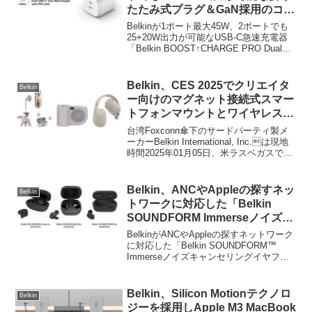
たたみ式プラグ＆GaN採用のコン
パクトな2ポートUSB-C急速充電
Belkinが1ポート最大45W、2ポートでも
器を発売。
25+20W出力が可能なUSB-C急速充電器
「Belkin BOOST↑CHARGE PRO Dual
USB-C® GaN Wall Charger with PPS
45W」を発売しています...
Belkin、CES 2025でクリエイタ
Belkin
ー向けのマグネット接続式スマー
トフォンマウントとワイヤレスマ
イクやiPhoneをデジタルカメラ
台湾Foxconn傘下のサードパーティ製メ
のようにできるバッテリー搭載の
ーカーBelkin International, Inc.は現地
時間2025年01月05日、米ラスベガスで01
スマートフォングリップなどを発
月07日から10日まで開催されるCES 2025
表。
にあわせ、Belkinやオーディオブランド
SoundFormから今年発売する新製品を発
Belkin、ANCやAppleの探すネッ
Belkin
表しています
トワークに対応した「Belkin
SOUNDFORM Immerseノイズキ
ャンセリングイヤフォン」などを
BelkinがANCやAppleの探すネットワーク
発売。
に対応した「Belkin SOUNDFORM™
Immerseノイズキャンセリングイヤフォ
ン」などを発売しています。詳細は以下
から。
Belkin、Silicon Motionテクノロ
Belkin
ジーを採用しApple M3 MacBook