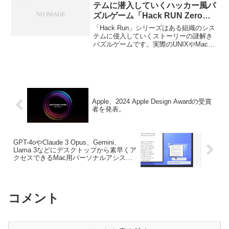
テムに潜入していくハッカー風パ
ズルゲーム「Hack RUN Zero」
と「Hack Time」が無料セール中
「Hack Run」シリーズはある組織のシス
テムに侵入していくストーリーの謎解き
パズルゲームです。実際のUNIXやMacの
システムをハッキングするわけではな
く、あくまでもゲームなのでコマンドな
どもほとんどオリジナルですが50レベル
以上ありかなり"やりごたえ"のあるゲー
ムです。詳細は以下から。
Apple、2024 Apple Design Awardの受賞
者を発表。
GPT-4oやClaude 3 Opus、Gemini、
Llama 3などにデスクトップから素早くア
クセスできるMac用パーソナルアシスタ
ント「Invisibility」がリリース。
コメント