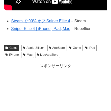
Steam で 90% オフ:Sniper Elite 4
– Steam
Sniper Elite 4 | iPhone, iPad, Mac
– Rebellion
Game
Apple-Silicon
AppStore
Game
iPad
iPhone
Mac
MacAppStore
スポンサーリンク