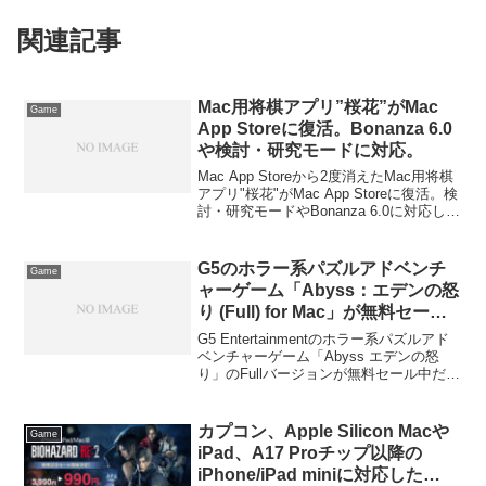
関連記事
Mac用将棋アプリ”桜花”がMac
Game
App Storeに復活。Bonanza 6.0
や検討・研究モードに対応。
Mac App Storeから2度消えたMac用将棋
アプリ"桜花"がMac App Storeに復活。検
討・研究モードやBonanza 6.0に対応し形
成グラフ、棋譜の読み込みなど新機能も
搭載しているようです。詳細は以下か
ら。
G5のホラー系パズルアドベンチ
Game
ャーゲーム「Abyss：エデンの怒
り (Full) for Mac」が無料セール
中
G5 Entertainmentのホラー系パズルアド
ベンチャーゲーム「Abyss エデンの怒
り」のFullバージョンが無料セール中だそ
うです。詳細は以下から。
カプコン、Apple Silicon Macや
Game
iPad、A17 Proチップ以降の
iPhone/iPad miniに対応した