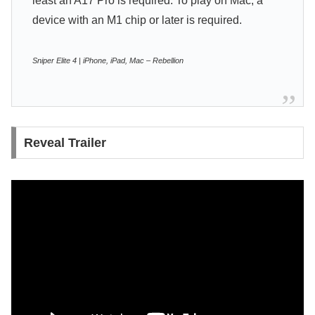
least an A17 Pro is required. To play on Mac, a
device with an M1 chip or later is required.
Sniper Elite 4 | iPhone, iPad, Mac – Rebellion
Reveal Trailer