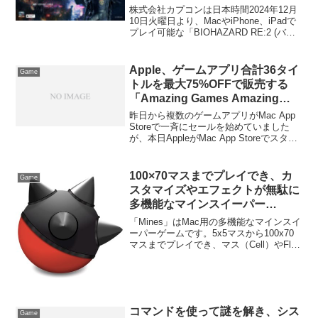
「BIOHAZARD RE:2」を990円
株式会社カプコンは日本時間2024年12月
で販売する発売記念セールを12月
10日火曜日より、MacやiPhone、iPadで
プレイ可能な「BIOHAZARD RE:2 (バイ
10日から開催。他のバイオハザー
オハザード RE:2)」を発売しますが、そ
ドシリーズも本日からセールが開
のBIOHAZARD RE:2を990円で販売する
始。
発売記念セールを12月10日から開催する
Apple、ゲームアプリ合計36タイ
Game
そうです。
トルを最大75%OFFで販売する
「Amazing Games Amazing
Prices」キャンペーンをMac App
昨日から複数のゲームアプリがMac App
Storeで開催中。
Storeで一斉にセールを始めていました
が、本日AppleがMac App Storeでスタ
ー・ウォーズやSimCityなど有名タイトル
36作品を最大75%OFFで販売する
「Amazing Games Amazing Prices」を
100×70マスまでプレイでき、カ
Game
始めたようです。
スタマイズやエフェクトが無駄に
多機能なマインスイーパー
「Mines」が無料セール中
「Mines」はMac用の多機能なマインスイ
ーパーゲームです。5x5マスから100x70
マスまでプレイでき、マス（Cell）やFlag
のデザイン、セーブなども可能です。詳
細は以下から。
コマンドを使って謎を解き、シス
Game