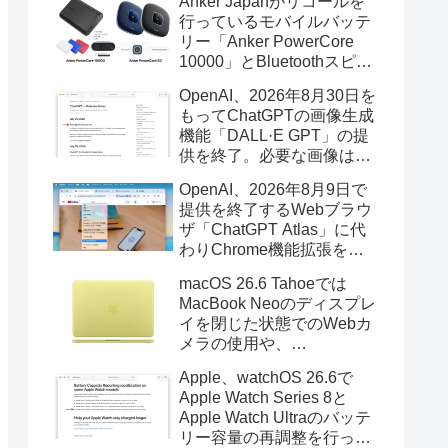
Anker Japanがリコールを
行っているモバイルバッテ
リー「Anker PowerCore
10000」とBluetoothスピー
カー「PowerConf S3」で周
OpenAI、2026年8月30日を
辺を焼損する火災が6月に3
もってChatGPTの画像生成
件発生していたそうなので
機能「DALL·E GPT」の提
注意を。
供を終了。必要な画像は期
限までにダウンロードを。
OpenAI、2026年8月9日で
提供を終了するWebブラウ
ザ「ChatGPT Atlas」に代
わりChrome機能拡張をア
ップデートし、YouTube動
macOS 26.6 Tahoeでは
画の質問やAsk ChatGPT機
MacBook Neoのディスプレ
能を追加。
イを閉じた状態でのWebカ
メラの使用や、
Finder/Apple Configuratorを
Apple、watchOS 26.6で
利用しMacBook Neoを復元
Apple Watch Series 8と
する際の安定性が向上。
Apple Watch Ultraのバッテ
リー容量の再調整を行った