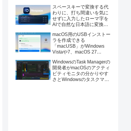
と発表。
スペースキーで変換する代
わりに、打ち間違いを気に
せずに入力したローマ字を
AIで自然な日本語に変換し
てくれるMac用の日本語入
macOS用のUSBインストー
力アプリ「Nospace」がリ
ラを作成できる
リース。
「macUSB」がWindows
Vistaや7、macOS 27
Golden GateのUSBインス
WindowsのTask Managerの
トーラの作成に対応。
開発者がmacOSのアクティ
ビティモニタの分かりやす
さとWindowsのタスクマネ
ージャの詳細さを合わせた
Mac用システムモニタアプ
リ「Task Manager TMOG」
のBeta版を公開。