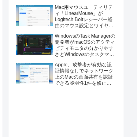
Golden GateのUSBインス
Mac用マウスユーティリテ
トーラの作成に対応。
ィ「LinearMouse」が
Logitech Boltレシーバー経
由のマウス設定とワイヤレ
ス版のELECOM HUGEトラ
WindowsのTask Managerの
ックボールに対応。
開発者がmacOSのアクティ
ビティモニタの分かりやす
さとWindowsのタスクマネ
ージャの詳細さを合わせた
Apple、攻撃者が有効な認
Mac用システムモニタアプ
証情報なしでネットワーク
リ「Task Manager TMOG」
上のMacの画面共有を認証
のBeta版を公開。
できる脆弱性1件を修正し
た「macOS Tahoe 26.6.1」
や「macOS Sequoia
15.7.9/Sonoma 14.8.9」を
リリース。