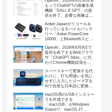
OpenAI、2026年8月30日を
もってChatGPTの画像生成
機能「DALL·E GPT」の提
供を終了。必要な画像は期
限までにダウンロードを。
Anker Japanがリコールを
行っているモバイルバッテ
リー「Anker PowerCore
10000」とBluetoothスピー
カー「PowerConf S3」で周
OpenAI、2026年8月9日で
辺を焼損する火災が6月に3
提供を終了するWebブラウ
件発生していたそうなので
ザ「ChatGPT Atlas」に代
注意を。
わりChrome機能拡張をア
ップデートし、YouTube動
スペースキーで変換する代
画の質問やAsk ChatGPT機
わりに、打ち間違いを気に
能を追加。
せずに入力したローマ字を
AIで自然な日本語に変換し
てくれるMac用の日本語入
macOS用のUSBインストー
力アプリ「Nospace」がリ
ラを作成できる
リース。
「macUSB」がWindows
Vistaや7、macOS 27