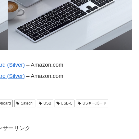
d (Silver)
– Amazon.com
d (Silver)
– Amazon.com
yboard
Satechi
USB
USB-C
USキーボード
ンサーリンク