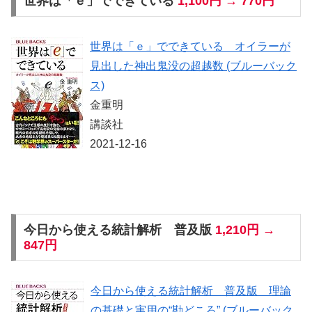
世界は「ｅ」でできている
1,100円 → 770円
世界は「ｅ」でできている オイラーが
見出した神出鬼没の超越数 (ブルーバック
ス)
金重明
講談社
2021-12-16
今日から使える統計解析 普及版
1,210円 →
847円
今日から使える統計解析 普及版 理論
の基礎と実用の“勘どころ” (ブルーバック