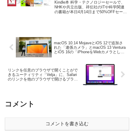
月14日まで50%OFFセール中。
Kindle本 科学・テクノロジーセールで、
NHKや共立出版、祥伝社のITや科学関連
の書籍が本日4月14日まで50%OFFセール
となっています。詳細は以下から。
macOS 10.14 MojaveとiOS 12で追加さ
れた「連係カメラ」とmacOS 13 Ventura
とiOS 16の「iPhoneをWebカメラとして
使う」機能を勘違いしてアプリがリジェ
クトされる問題が発生しているもよう。
リンクを任意のブラウザで開くことがで
きるユーティリティ「Velja」に、Safari
のリンクを他のブラウザで開けるブラウ
ザ機能拡張が追加。
コメント
コメントを書き込む