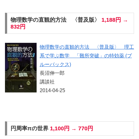
物理数学の直観的方法 〈普及版〉
1,188円 →
832円
物理数学の直観的方法 〈普及版〉 理工
系で学ぶ数学 「難所突破」の特効薬 (ブ
ルーバックス)
長沼伸一郎
講談社
2014-04-25
円周率πの世界
1,100円 → 770円