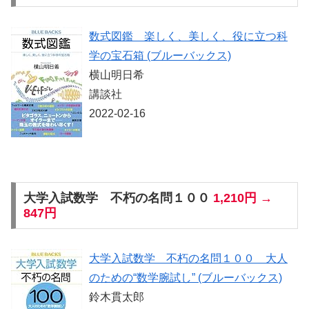
数式図鑑 楽しく、美しく、役に立つ科
学の宝石箱 (ブルーバックス)
横山明日希
講談社
2022-02-16
大学入試数学 不朽の名問１００
1,210円 →
847円
大学入試数学 不朽の名問１００ 大人
のための“数学腕試し” (ブルーバックス)
鈴木貫太郎