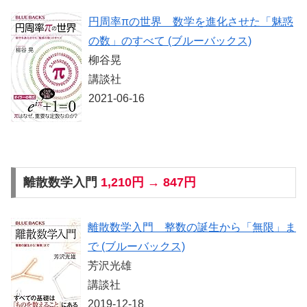
円周率πの世界 数学を進化させた「魅惑
の数」のすべて (ブルーバックス)
柳谷晃
講談社
2021-06-16
離散数学入門
1,210円 → 847円
離散数学入門 整数の誕生から「無限」ま
で (ブルーバックス)
芳沢光雄
講談社
2019-12-18