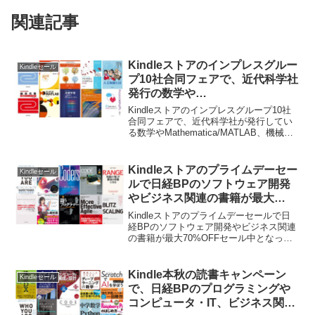
関連記事
Kindleストアのインプレスグルー
Kindleセール
プ10社合同フェアで、近代科学社
発行の数学や
Mathematica/MATLAB、機械学
Kindleストアのインプレスグループ10社
習や言語処理関連の書籍が最大
合同フェアで、近代科学社が発行してい
る数学やMathematica/MATLAB、機械学
50%OFFセール中。
習や言語処理関連の書籍が最大50%OFF
セール中となっています。詳細は以下か
ら。
Kindleストアのプライムデーセー
Kindleセール
ルで日経BPのソフトウェア開発
やビジネス関連の書籍が最大
70%OFFセール中。
Kindleストアのプライムデーセールで日
経BPのソフトウェア開発やビジネス関連
の書籍が最大70%OFFセール中となって
います。詳細は以下から。
Kindle本秋の読書キャンペーン
Kindleセール
で、日経BPのプログラミングや
コンピュータ・IT、ビジネス関連