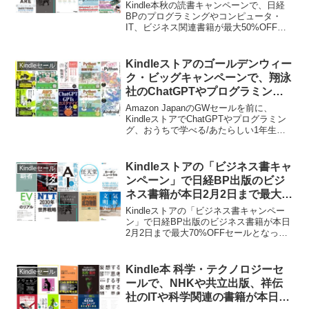
書籍が最大50%OFFセール中。
Kindle本秋の読書キャンペーンで、日経
BPのプログラミングやコンピュータ・
IT、ビジネス関連書籍が最大50%OFFセ
ールとなっています。詳細は以下から。
Kindleストアのゴールデンウィー
Kindleセール
ク・ビッグキャンペーンで、翔泳
社のChatGPTやプログラミン
グ、IT入門書が最大50%OFFセー
Amazon JapanのGWセールを前に、
ル中。
KindleストアでChatGPTやプログラミン
グ、おうちで学べる/あたらしい1年生シ
リーズなどの翔泳社のIT入門書が最大
50OFFとなるビックキャンペーンが開催
されています。
Kindleストアの「ビジネス書キャ
Kindleセール
ンペーン」で日経BP出版のビジ
ネス書籍が本日2月2日まで最大
70%OFFセール中。
Kindleストアの「ビジネス書キャンペー
ン」で日経BP出版のビジネス書籍が本日
2月2日まで最大70%OFFセールとなって
います。詳細は以下から。
Kindle本 科学・テクノロジーセ
Kindleセール
ールで、NHKや共立出版、祥伝
社のITや科学関連の書籍が本日4