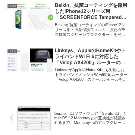
Belkin、抗菌コーティングを採用
Belkin
したiPhone12シリーズ用
「SCREENFORCE Tempered
Glass強化ガラス抗菌スクリーン
Belkinが抗菌コーティングのiPhone12シ
プロテクター」などを発売。
リーズ用・液晶保護フィルム「強化ガラ
ス抗菌スクリーンプロテクター」を発売
しています。詳細は以下から。
Linksys、AppleのHomeKitやト
Belkin
ライバンドWi-Fi 6に対応した
「Velop AX4200」ルーターのク
ーポンセールを開催。
LinksysがAppleのHomeKitにも対応した
トライバンドメッシュWiFi6対応ルーター
「Velop AX4200」のクーポンセールを開
催しています。詳細は以下から。
Serato、DJソフトウェア「Serato DJ」と
macOS 12 Montereyとの互換性が確認さ
れるまで、Montereyへのアップグレード
を控えるように通知。