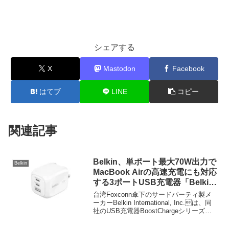
シェアする
X
Mastodon
Facebook
はてブ
LINE
コピー
関連記事
Belkin、単ポート最大70W出力で
Belkin
MacBook Airの高速充電にも対応
する3ポートUSB充電器「Belkin
BoostCharge Pro 3ポートGaN充
台湾Foxconn傘下のサードパーティ製メ
電器 70W」を発売。
ーカーBelkin International, Inc.は、同
社のUSB充電器BoostChargeシリーズか
ら、新たに単ポート出力が最大70Wで
USB-C x2とUSB-A x1ポートを搭載した3