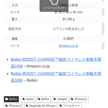
入力
18W以上推奨
スクロールできます
サイズ
約 93 x 60 x 82 mm
重さ
約 108 g
固定方法
エアコンの吹き出し口
価格
3,380円
リンク
Amazon.co.jp
Belkin BOOST↑CHARGE™磁気ワイヤレス車載充電
器10W
– Amazon.co.jp
Belkin BOOST↑CHARGE™磁気ワイヤレス車載充電
器10W
– Belkin
Belkin
Apple
Belkin
Gadget
iPhone12
iPhone13
MagSafe for iPhone
アクセサリー