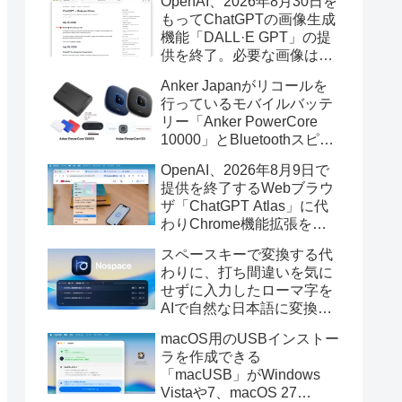
OpenAI、2026年8月30日を
もってChatGPTの画像生成
機能「DALL·E GPT」の提
供を終了。必要な画像は期
限までにダウンロードを。
Anker Japanがリコールを
行っているモバイルバッテ
リー「Anker PowerCore
10000」とBluetoothスピー
カー「PowerConf S3」で周
OpenAI、2026年8月9日で
辺を焼損する火災が6月に3
提供を終了するWebブラウ
件発生していたそうなので
ザ「ChatGPT Atlas」に代
注意を。
わりChrome機能拡張をア
ップデートし、YouTube動
スペースキーで変換する代
画の質問やAsk ChatGPT機
わりに、打ち間違いを気に
能を追加。
せずに入力したローマ字を
AIで自然な日本語に変換し
てくれるMac用の日本語入
macOS用のUSBインストー
力アプリ「Nospace」がリ
ラを作成できる
リース。
「macUSB」がWindows
Vistaや7、macOS 27