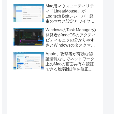
Golden GateのUSBインス
Mac用マウスユーティリテ
トーラの作成に対応。
ィ「LinearMouse」が
Logitech Boltレシーバー経
由のマウス設定とワイヤレ
ス版のELECOM HUGEトラ
WindowsのTask Managerの
ックボールに対応。
開発者がmacOSのアクティ
ビティモニタの分かりやす
さとWindowsのタスクマネ
ージャの詳細さを合わせた
Apple、攻撃者が有効な認
Mac用システムモニタアプ
証情報なしでネットワーク
リ「Task Manager TMOG」
上のMacの画面共有を認証
のBeta版を公開。
できる脆弱性1件を修正し
た「macOS Tahoe 26.6.1」
や「macOS Sequoia
15.7.9/Sonoma 14.8.9」を
リリース。