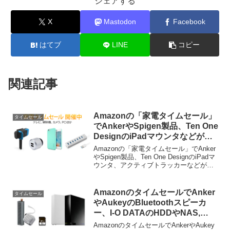
シェアする
X
Mastodon
Facebook
はてブ
LINE
コピー
関連記事
Amazonの「家電タイムセール」
タイムセール
でAnkerやSpigen製品、Ten One
DesignのiPadマウンタなどが特
別価格で販売中。
Amazonの「家電タイムセール」でAnker
やSpigen製品、Ten One DesignのiPadマ
ウンタ、アクティブトラッカーなどが特
別価格で販売中です。詳細は以下から。
AmazonのタイムセールでAnker
タイムセール
やAukeyのBluetoothスピーカ
ー、I-O DATAのHDDやNAS,
SDXCカードなどが特別価格で販
AmazonのタイムセールでAnkerやAukey