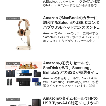
売中。
のBluetoothスピーカー、I-O DATAのHDD
やNAS, SDXCカードなどが特別価格で販
売中です。詳細は以下から。
AmazonでMacBookのカラーに
タイムセール
調和するSatechiのUSB-Cコンボ
ハブやUSBヘッドホンスタンドな
どがタイムセール中／予定。
AmazonでMacBookのカラーに調和する
SatechiのUSB-CコンボハブやUSBヘッド
ホンスタンドなどがタイムセール中／予
定となっています。詳細は以下から。
Amazonの12時, 15時台からのタイムセー
ルで、米サードパーティメ...
Amazonの初売りセールで、
タイムセール
SanDiskやWD、Samsung、
BuffaloなどのSSDが特選タイム
セール中。
Amazonの初売りセールで、SanDiskや
WD、Samsung、BuffaloなどのSSDが特
選タイムセールとなっています。詳細は
以下から。
AmazonのタイムセールでHPの
タイムセール
USB Type-A&C対応メモリやI-O