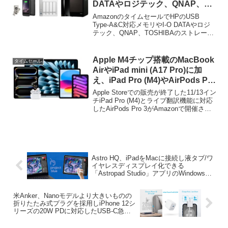
DATAやロジテック、QNAP、
TOSHIBAのストレージなどが特
AmazonのタイムセールでHPのUSB
別価格で販売中。
Type-A&C対応メモリやI-O DATAやロジ
テック、QNAP、TOSHIBAのストレージ
などが特別価格で販売中です。詳細は以
下から。
Apple M4チップ搭載のMacBook
タイムセール
AirやiPad mini (A17 Pro)に加
え、iPad Pro (M4)やAirPods Pro
3がAmazonのタイムセールに追
Apple Storeでの販売が終了した11/13イン
加。
チiPad Pro (M4)とライブ翻訳機能に対応
したAirPods Pro 3がAmazonで開催され
ているAppleタイムセール追加されていま
す。
Astro HQ、iPadをMacに接続し液タブ/ワ
イヤレスディスプレイ化できる
「Astropad Studio」アプリのWindows版
となる「Project Blue」をPublic Betaで公
開。
米Anker、Nanoモデルより大きいものの
折りたたみ式プラグを採用しiPhone 12シ
リーズの20W PDに対応したUSB-C急速
充電器「Anker PowerPort III 20W」を発
売。