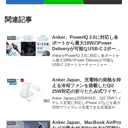
関連記事
Anker、PowerIQ 3.0に対応し各
Anker
ポートから最大18WのPower
Deliveryが可能なUSB-C 2ポート
カーチャージャー「PowerDrive
AnkerがPowerIQ 3.0に対応し各ポートか
III Duo」を発売。
ら最大18WのPower Deliveryが可能な
USB-C 2ポートカーチャージャー
「PowerDrive III Duo」を発売していま
す。詳細は以下から。
Anker Japan、充電時の発熱を抑
Anker
える冷却ファンを搭載したQi2
25W対応の折りたたみ式ワイヤレ
ス充電器「Anker Prime Wireless
Anker Japanは2026年04月、Qi2 25Wワイ
Charging Station (3-in-1,
ヤレス充電に対応しiPhone 17などを最大
25Wでワイヤレス充電できる充電器や冷
MagGo, AirCool, Foldable)」の
却ファンを備えた3-in-1の折りたたみ式ワ
ホワイトモデルを発売。
イヤレス充電器「Anker Prime Wireless
Charging Station (3-in-1, MagGo, AirCool,
Anker Japan、MacBook Air/Pro
Anker
Foldable) (SKU: A25N1)」を発売しました