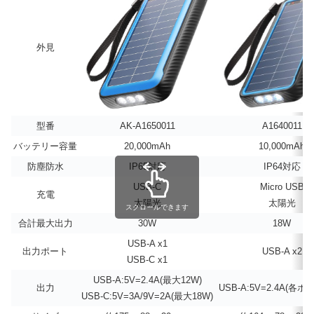
外見
型番
AK-A1650011
A1640011
バッテリー容量
20,000mAh
10,000mAh
防塵防水
IP65対応
IP64対応
USB-C
Micro USB
充電
太陽光
太陽光
スクロールできます
合計最大出力
30W
18W
USB-A x1
出力ポート
USB-A x2
USB-C x1
USB-A:5V=2.4A(最大12W)
出力
USB-A:5V=2.4A(各
USB-C:5V=3A/9V=2A(最大18W)