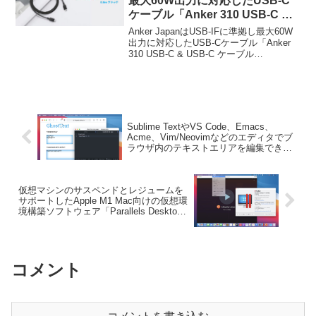
最大60W出力に対応したUSB-C
ケーブル「Anker 310 USB-C &
USB-C ケーブル 0.9/1.8/3.0m」
Anker JapanはUSB-IFに準拠し最大60W
を発売。
出力に対応したUSB-Cケーブル「Anker
310 USB-C & USB-C ケーブル
0.9/1.8/3.0m」を新たに発売しています。
詳細は以下から。
Sublime TextやVS Code、Emacs、
Acme、Vim/Neovimなどのエディタでブ
ラウザ内のテキストエリアを編集できる
機能拡張「GhostTex‪t‬」がSafariに対応。
仮想マシンのサスペンドとレジュームを
サポートしたApple M1 Mac向けの仮想環
境構築ソフトウェア「Parallels Desktop
16 for Mac Technical Preview v16.3.2」
がリリース。
コメント