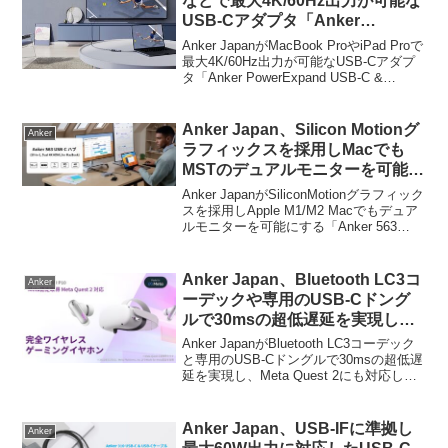
などで最大4K/60Hz出力が可能な
が、このワイヤレス充電器のホワイトモ
USB-Cアダプタ「Anker
デルが新たに発売されています。
PowerExpand USB-C &
Anker JapanがMacBook ProやiPad Proで
DisplayPort アダプタ」を発売。
最大4K/60Hz出力が可能なUSB-Cアダプ
タ「Anker PowerExpand USB-C &
DisplayPort アダプタ」を発売していま
す。詳細は以下から。
Anker Japan、Silicon Motionグ
Anker
ラフィックスを採用しMacでも
MSTのデュアルモニターを可能に
する「Anker 563 USB-C ハブ
Anker JapanがSiliconMotionグラフィック
(10-in-1, Dual 4K HDMI, for
スを採用しApple M1/M2 Macでもデュア
ルモニターを可能にする「Anker 563
MacBook)」を発売。
USB-C ハブ (10-in-1, Dual 4K HDMI, for
MacBo...
Anker Japan、Bluetooth LC3コ
Anker
ーデックや専用のUSB-Cドング
ルで30msの超低遅延を実現し、
Meta Quest 2にも対応したワイヤ
Anker JapanがBluetooth LC3コーデック
レスゲーミングイヤホン
と専用のUSB-Cドングルで30msの超低遅
延を実現し、Meta Quest 2にも対応した
「Soundcore VR P10」を発売。
ワイヤレスゲーミングイヤホン
「Soundcore VR P10」を発売していま
す。詳細は...
Anker Japan、USB-IFに準拠し
Anker