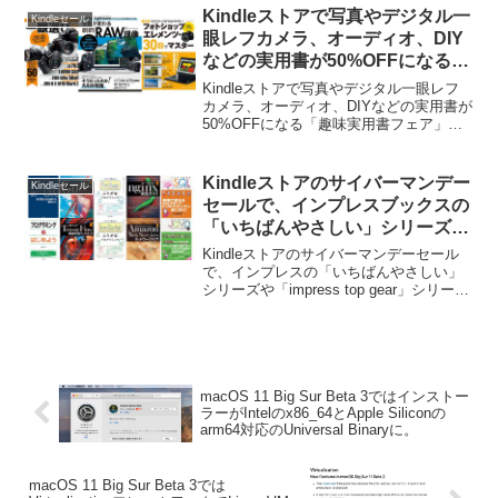
テムのコンピュータ・IT・プログラミン
Kindleストアで写真やデジタル一
Kindleセール
グ関連書籍が最大50%OFFとなっていま
眼レフカメラ、オーディオ、DIY
す。
などの実用書が50%OFFになる
「趣味実用書フェア」が10月27
Kindleストアで写真やデジタル一眼レフ
日まで開催中。
カメラ、オーディオ、DIYなどの実用書が
50%OFFになる「趣味実用書フェア」が
10月27日まで開催中です。詳細は以下か
ら。 Kindleストアで学研の写真やデジ
タル一眼レフカメラ、オーディオ、DI...
Kindleストアのサイバーマンデー
Kindleセール
セールで、インプレスブックスの
「いちばんやさしい」シリーズや
「impress top gear」シリーズが
Kindleストアのサイバーマンデーセール
50%OFFセール中。
で、インプレスの「いちばんやさしい」
シリーズや「impress top gear」シリーズ
が約50%OFFセール中です。詳細は以下
から。
macOS 11 Big Sur Beta 3ではインストー
ラーがIntelのx86_64とApple Siliconの
arm64対応のUniversal Binaryに。
macOS 11 Big Sur Beta 3では