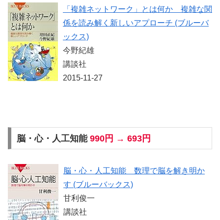
「複雑ネットワーク」とは何か 複雑な関
係を読み解く新しいアプローチ (ブルーバ
ックス)
今野紀雄
講談社
2015-11-27
脳・心・人工知能
990円 → 693円
脳・心・人工知能 数理で脳を解き明か
す (ブルーバックス)
甘利俊一
講談社