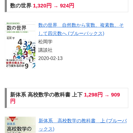
数の世界
1,320円 → 924円
数の世界 自然数から実数、複素数、そ
して四元数へ (ブルーバックス)
松岡学
講談社
2020-02-13
新体系 高校数学の教科書 上下
1,298円 → 909
円
新体系 高校数学の教科書 上 (ブルーバ
ックス)