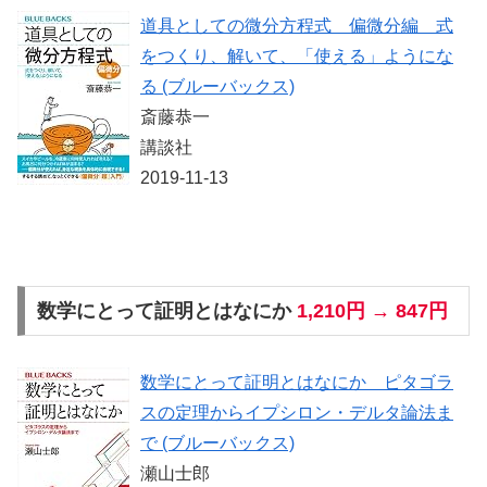
道具としての微分方程式 偏微分編 式
をつくり、解いて、「使える」ようにな
る (ブルーバックス)
斎藤恭一
講談社
2019-11-13
数学にとって証明とはなにか
1,210円 → 847円
数学にとって証明とはなにか ピタゴラ
スの定理からイプシロン・デルタ論法ま
で (ブルーバックス)
瀬山士郎