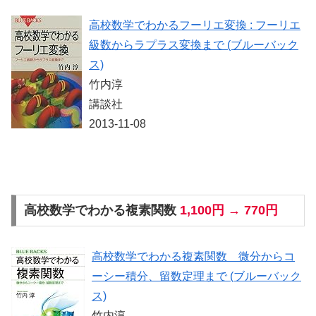
高校数学でわかるフーリエ変換 : フーリエ
級数からラプラス変換まで (ブルーバック
ス)
竹内淳
講談社
2013-11-08
高校数学でわかる複素関数
1,100円 → 770円
高校数学でわかる複素関数 微分からコ
ーシー積分、留数定理まで (ブルーバック
ス)
竹内淳