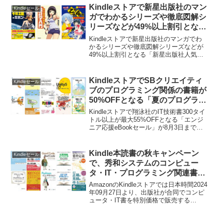
Kindleストアで新星出版社のマン
Kindleセール
ガでわかるシリーズや徹底図解シ
リーズなどが49%以上割引となる
「新星出版社人気作品キャンペー
Kindleストアで新星出版社のマンガでわ
ン」が11月15日まで開催中。
かるシリーズや徹底図解シリーズなどが
49%以上割引となる「新星出版社人気作
品キャンペーン」が本日11月15日まで開
催中です。詳細は以下から。
KindleストアでSBクリエイティ
Kindleセール
ブのプログラミング関係の書籍が
50%OFFとなる「夏のプログラミ
ング特集」が8月31日まで開催
Kindleストアで翔泳社のIT技術書300タイ
中。
トル以上が最大55%OFFとなる「エンジ
ニア応援eBookセール」が8月3日まで開
催されています。詳細は以下から。
Kindle本読書の秋キャンペーン
Kindleセール
で、秀和システムのコンピュー
タ・IT・プログラミング関連書籍
が最大50%OFFセール中。
AmazonのKindleストアでは日本時間2024
年09月27日より、出版社が合同でコンピ
ュータ・IT書を特別価格で販売する
「Kindle本読書の秋キャンペーン」を開
催していますが、このセールで秀和シス