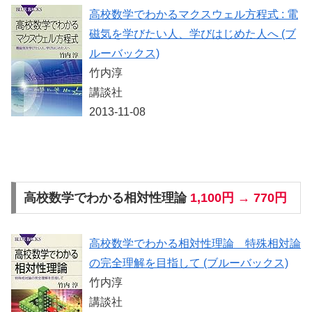
高校数学でわかるマクスウェル方程式 : 電
磁気を学びたい人、学びはじめた人へ (ブ
ルーバックス)
竹内淳
講談社
2013-11-08
高校数学でわかる相対性理論
1,100円 → 770円
高校数学でわかる相対性理論 特殊相対論
の完全理解を目指して (ブルーバックス)
竹内淳
講談社