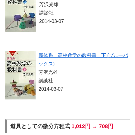
芳沢光雄
講談社
2014-03-07
新体系 高校数学の教科書 下 (ブルーバ
ックス)
芳沢光雄
講談社
2014-03-07
道具としての微分方程式
1,012円 → 708円