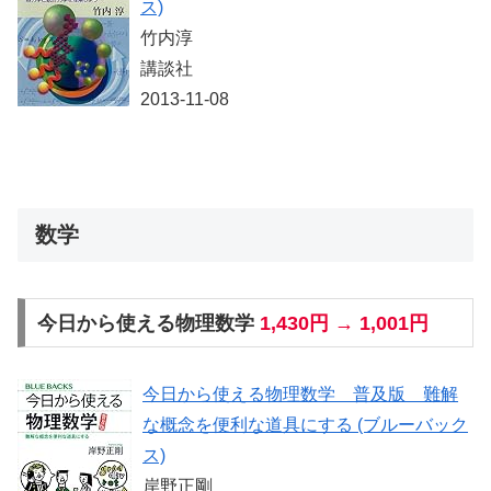
ス)
竹内淳
講談社
2013-11-08
数学
今日から使える物理数学
1,430円 → 1,001円
今日から使える物理数学 普及版 難解
な概念を便利な道具にする (ブルーバック
ス)
岸野正剛