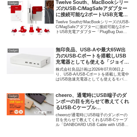
と発表(PDF)しています。
Twelve South、MacBookシリー
Gadget
ズのUSB-C/MagSafeアダプター
に接続可能な2ポートUSB充電ア
ダプター「PlugBug Duo」を発
Twelve SouthがMacBookシリーズのUSB-
売。
C/MagSafeアダプターに接続可能な2ポー
トUSB充電アダプター「PlugBug Duo」
を発売すると発表しています。詳細は以
下から。
無印良品、USB-Aや最大65W出
Gadget
力のUSB-Cポートを搭載しUSB
充電器としても使える「ジョイン
トタップ ロック付き ポータブル
株式会社良品計画は2026年07月08日よ
バッテリー 20000mAh」を発
り、USB-A/USB-Cポートを搭載し充電中
はUSB急速充電器としても使えるモバイ
売。
ルバッテリー「無印良品 ジョイントタッ
プ ロック付 ポータブルバッテリー
20000mAh (MJ-JKB1)」を新たに発売す
cheero、通電時にUSB端子のダ
Gadget
るそうです。
ンボーの目を光らせて教えてくれ
るUSB-Cケーブル
「DANBOARD USB Cable with
cheeroが通電時にUSB端子のダンボーの
USB Type-C」を発売。
目を光らせて教えてくれるUSB-Cケーブ
ル「DANBOARD USB Cable with USB
Type-C」を発売すると発表しています。
詳細は以下から。