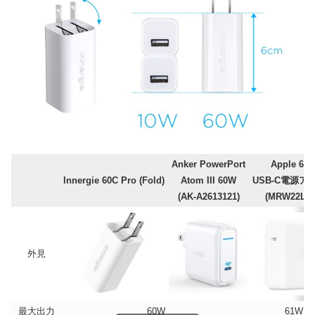
Anker PowerPort
Apple 61
Innergie 60C Pro (Fold)
Atom III 60W
USB-C電源ア
(AK-A2613121)
(MRW22LL/
外見
最大出力
60W
61W