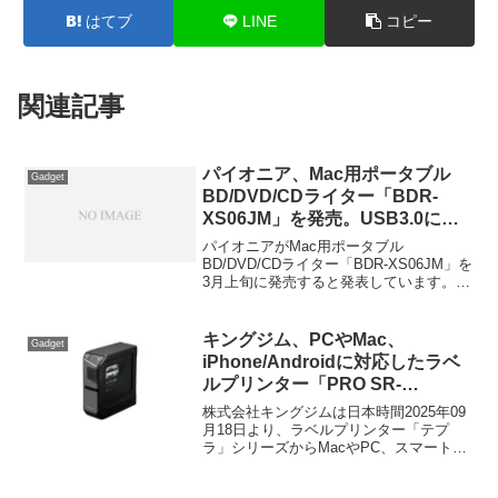
はてブ
LINE
コピー
関連記事
パイオニア、Mac用ポータブル
Gadget
BD/DVD/CDライター「BDR-
XS06JM」を発売。USB3.0に対
応しToast 12 Titanium BD/HDを
パイオニアがMac用ポータブル
同梱。
BD/DVD/CDライター「BDR-XS06JM」を
3月上旬に発売すると発表しています。詳
細は以下から。
キングジム、PCやMac、
Gadget
iPhone/Androidに対応したラベ
ルプリンター「PRO SR-
R5600P」を発売。
株式会社キングジムは日本時間2025年09
月18日より、ラベルプリンター「テプ
ラ」シリーズからMacやPC、スマートフ
ォンに対応した新型ラベルのプリンター
「テプラ PRO SR-R5600P」を発売する