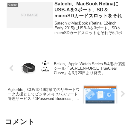
Satechi、MacBook Retinaに
Gadget
USB-Aを3ポート、SD＆
microSDカードスロットをそれぞ
れ1ポートづつ増設できるハブ
SatechiがMacBook (Retina, 12-inch,
「Satechi USB Type-C Hub」を
Early 2015)にUSB-Aを3ポート、SD＆
microSDカードスロットをそれぞれ1ポー
発売。
トづつ増設できるハブ「Satechi USB
Type-C Hub」を発売しています。詳細は
以下から。
Belkin、Apple Watch Series 5/4用の保護
シール「SCREENFORCE TrueClear
Curve」を3月20日より発売。
AgileBits、COVID-19対策でのリモートワ
ーク支援としてビジネス向けパスワード
管理サービス「1Password Business」を
6ヶ月間無料に。
コメント