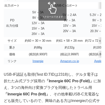
出力ポート
USB-C x1ポート
5V ⎓ 3A
5V ⎓ 2.4A
5.2V ⎓ 2.4
スクロールできます
9V ⎓ 3A
PD
9V ⎓ 3A
9V ⎓ 3A
12V ⎓ 3A
出力仕様
15V ⎓ 3A
15V ⎓ 3A
15V ⎓ 3A
20V ⎓ 3A
20.3V ⎓ 3
20V ⎓ 3A
サイズ
約60 × 30 × 30 mm
約61 × 58 × 28 mm
約72 x 72 x 2
重さ
約88g
約132g
約193g
価格
(税別)8,900円
(税込)3,999円
(税別)6,80
リンク
Innergie
Amazon.co.jp
Apple
USB-IF認証も取得(Test ID:TIDは2318)し、デルタ電子は
折たたみ式プラグ採用の
「Innergie 60C Pro (Fold)」
に加
え、3つの海外向け変換プラグを同梱したトラベル用
「Innergie 60C Pro (Intl)」
、その他車載USB-C充電器な
ども販売しているので、興味のある方はInnergieの公式サ