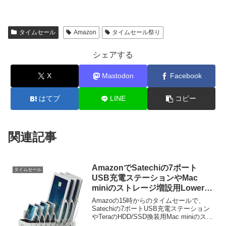
タイムセール
Amazon
タイムセール祭り
シェアする
X
Mastodon
Facebook
はてブ
LINE
コピー
関連記事
AmazonでSatechiの7ポート
タイムセール
USB充電ステーションやMac
miniのストレージ増設用Lowerケ
ーブルなどがタイムセール中。
Amazoの15時からのタイムセールで、
Satechiの7ポートUSB充電ステーション
やTeraのHDD/SSD換装用Mac miniのスト
レージ増設用Lowerケーブル, SLODAの