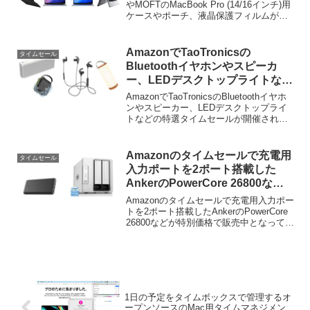
やMOFTのMacBook Pro (14/16インチ)用
ケースやポーチ、液晶保護フィルムがセ
ールとなっています。詳細は以下から。
AmazonでTaoTronicsの
タイムセール
Bluetoothイヤホンやスピーカ
ー、LEDデスクトップライトなど
が特選タイムセール中。
AmazonでTaoTronicsのBluetoothイヤホ
ンやスピーカー、LEDデスクトップライ
トなどの特選タイムセールが開催されて
います。詳細は以下から。 Amazonで
TaoTronicsのBluetoothイヤホンやスピー
カー、LE...
Amazonのタイムセールで充電用
タイムセール
入力ポートを2ポート搭載した
AnkerのPowerCore 26800など
が特別価格で販売中。
Amazonのタイムセールで充電用入力ポー
トを2ポート搭載したAnkerのPowerCore
26800などが特別価格で販売中となってい
ます。詳細は以下から。
1日の予定をタイムボックスで管理するオ
ープンソースのMac用タイムマネジメン