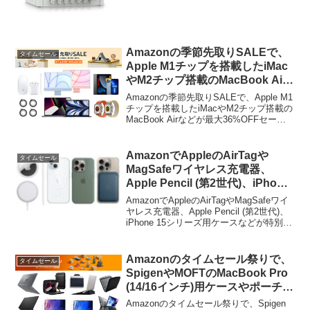
MacBook Air用交換バッテリーが特別価
格で販売...
Amazonの季節先取りSALEで、
タイムセール
Apple M1チップを搭載したiMac
やM2チップ搭載のMacBook Air
などが最大36%OFFとなるApple
Amazonの季節先取りSALEで、Apple M1
製品がお買い得セールが開催中。
チップを搭載したiMacやM2チップ搭載の
MacBook Airなどが最大36%OFFセール
となっています。詳細は以下から。
AmazonでAppleのAirTagや
タイムセール
MagSafeワイヤレス充電器、
Apple Pencil (第2世代)、iPhone
15シリーズ用ケースなどが特別価
AmazonでAppleのAirTagやMagSafeワイ
格で販売中。
ヤレス充電器、Apple Pencil (第2世代)、
iPhone 15シリーズ用ケースなどが特別価
格で販売されています。詳細は以下か
ら。
Amazonのタイムセール祭りで、
タイムセール
SpigenやMOFTのMacBook Pro
(14/16インチ)用ケースやポーチ、
液晶保護フィルムがセール中。
Amazonのタイムセール祭りで、Spigen