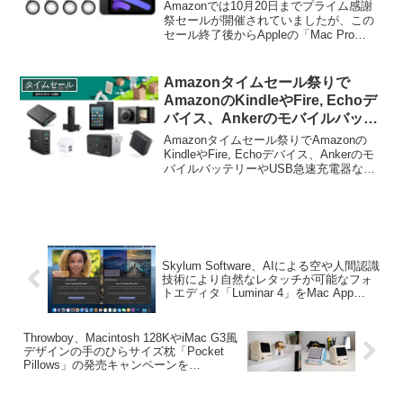
iPad mini (第6世代) 64GBモデル
Amazonでは10月20日までプライム感謝
は17%ポイント還元に。
祭セールが開催されていましたが、この
セール終了後からAppleの「Mac Pro
(2019)」と、Apple M2 Max/Ultraチップを
搭載した「Mac Pro (2023)」対応のキャ
スターや脚などApple製品のタイムセー
Amazonタイムセール祭りで
タイムセール
ル/割引が始まっています。
AmazonのKindleやFire, Echoデ
バイス、Ankerのモバイルバッテ
リーやUSB急速充電器などが特別
Amazonタイムセール祭りでAmazonの
価格で販売中。
KindleやFire, Echoデバイス、Ankerのモ
バイルバッテリーやUSB急速充電器など
が特別価格で販売中です。詳細は以下か
ら。
Skylum Software、AIによる空や人間認識
技術により自然なレタッチが可能なフォ
トエディタ「Luminar 4」をMac App
Storeで発売。
Throwboy、Macintosh 128KやiMac G3風
デザインの手のひらサイズ枕「Pocket
Pillows」の発売キャンペーンを
Kickstarterで開始。