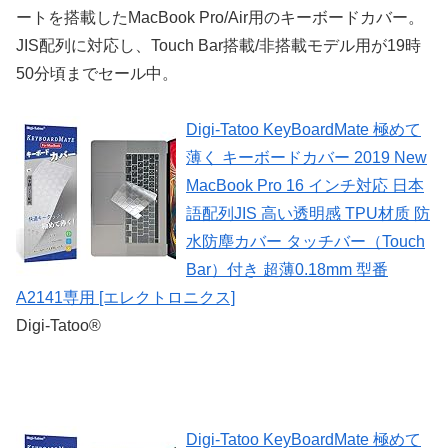
ートを搭載したMacBook Pro/Air用のキーボードカバー。
JIS配列に対応し、Touch Bar搭載/非搭載モデル用が19時
50分頃までセール中。
Digi-Tatoo KeyBoardMate 極めて
薄く キーボードカバー 2019 New
MacBook Pro 16 インチ対応 日本
語配列JIS 高い透明感 TPU材质 防
水防塵カバー タッチバー（Touch
Bar）付き 超薄0.18mm 型番
A2141専用 [エレクトロニクス]
Digi-Tatoo®
Digi-Tatoo KeyBoardMate 極めて