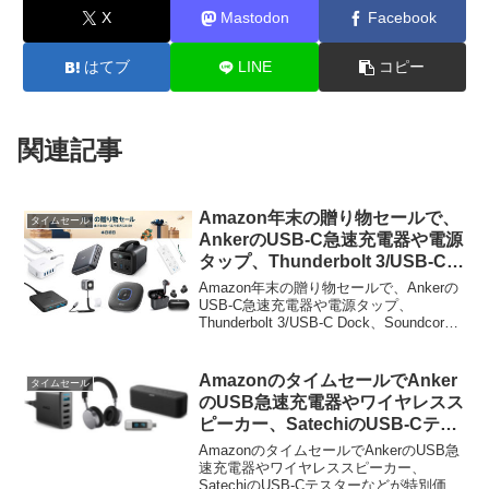
X
Mastodon
Facebook
はてブ
LINE
コピー
関連記事
Amazon年末の贈り物セールで、
タイムセール
AnkerのUSB-C急速充電器や電源
タップ、Thunderbolt 3/USB-C
Dock、Soundcoreブランドの完
Amazon年末の贈り物セールで、Ankerの
全ワイヤレスイヤホンなどが特選
USB-C急速充電器や電源タップ、
Thunderbolt 3/USB-C Dock、Soundcore
タイムセール中。
ブランドの完全ワイヤレスイヤホンなど
が特選タイムセール中となっています。
詳細は以下から。
AmazonのタイムセールでAnker
タイムセール
のUSB急速充電器やワイヤレスス
ピーカー、SatechiのUSB-Cテス
ターなどが特別価格で販売中。
AmazonのタイムセールでAnkerのUSB急
速充電器やワイヤレススピーカー、
SatechiのUSB-Cテスターなどが特別価格