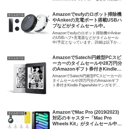
で販売中です。詳細は以下から。
Amazonでeufyのロボット掃除機
タイムセール
やAnkerの充電ポート搭載USBハ
ブなどがタイムセール中。
Amazonでeufyのロボット掃除機やAnker
のUSBハブ+充電器などがタイムセール
中/予定となっています。詳細は以下か
ら。
AmazonでSatechi円錐型PCスピ
タイムセール
ーカーのタイムセールや28万円分
のAmazonギフト券付きKindle
Paperwhiteマンガモデルが当た
AmazonでSatechi円錐型PCスピーカーの
るキャンペーンが開催中。
タイムセールや28万円分のAmazonギフ
ト券付きKindle Paperwhiteマンガモデル
が当たるキャンペーンが開催中です。詳
細は以下から。 AmazonでSatechi円錐
型PCスピ...
AmazonでMac Pro (2019/2023)
タイムセール
対応のキャスター「Mac Pro
Wheels Kit」がタイムセール中。