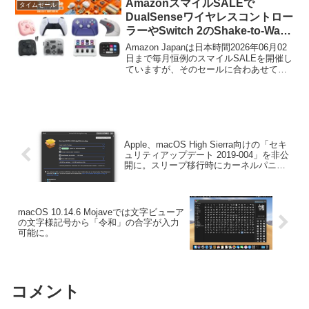
AmazonスマイルSALEで
タイムセール
DualSenseワイヤレスコントロー
ラーやSwitch 2のShake-to-Wake
に対応した8BitDo Pro 3コントロ
Amazon Japanは日本時間2026年06月02
ーラー、Elgato Stream Deckシ
日まで毎月恒例のスマイルSALEを開催し
ていますが、そのセールに合わあせてワ
リーズなどがセール中。
イヤレスコントローラー、左手デバイス
がタイムセールとなっています。
Apple、macOS High Sierra向けの「セキ
ュリティアップデート 2019-004」を非公
開に。スリープ移行時にカーネルパニッ
クを発生する不具合か？
macOS 10.14.6 Mojaveでは文字ビューア
の文字様記号から「令和」の合字が入力
可能に。
コメント