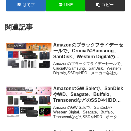
はてブ
LINE
コピー
関連記事
Amazonのブラックフライデーセ
タイムセール
ールで、CrucialやSamsung、
SanDisk、Western Digitalの
SSDやHDD、メーカー各社のス
Amazonのブラックフライデーセールで、
ティック型SSDが特別価格で販売
CrucialやSamsung、SanDisk、Western
DigitalのSSDやHDD、メーカー各社のス
中。
ティック型SSDが特選タイムセールとな
っています。詳細は以下から。
AmazonのGW Saleで、SanDisk
タイムセール
やWD、Seagate、Buffalo、
TranscendなどのSSDやHDD、
ポータブルストレージがセール
AmazonのGW Saleで、SanDiskや
中。
Western Digital、Seagate、Buffalo、
TranscendなどのSSDやHDD、ポータブ
ルストレージがセールとなっています。
詳細は以下から。