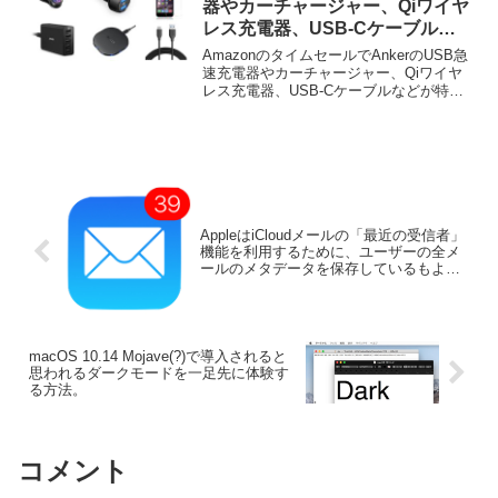
器やカーチャージャー、Qiワイヤ
レス充電器、USB-Cケーブルな
どがタイムセール中。
AmazonのタイムセールでAnkerのUSB急
速充電器やカーチャージャー、Qiワイヤ
レス充電器、USB-Cケーブルなどが特別
価格で販売中となっています。詳細は以
下から。
AppleはiCloudメールの「最近の受信者」
機能を利用するために、ユーザーの全メ
ールのメタデータを保存しているもよ
う。
macOS 10.14 Mojave(?)で導入されると
思われるダークモードを一足先に体験す
る方法。
コメント