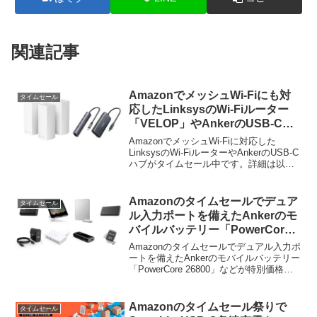
関連記事
AmazonでメッシュWi-Fiにも対
タイムセール
応したLinksysのWi-Fiルーター
「VELOP」やAnkerのUSB-Cハ
ブがタイムセール中。
AmazonでメッシュWi-Fiに対応した
LinksysのWi-FiルーターやAnkerのUSB-C
ハブがタイムセール中です。詳細は以下
から。
Amazonのタイムセールでデュア
タイムセール
ル入力ポートを備えたAnkerのモ
バイルバッテリー「PowerCore
26800」などが特別価格で販売
Amazonのタイムセールでデュアル入力ポ
中。
ートを備えたAnkerのモバイルバッテリー
「PowerCore 26800」などが特別価格で
販売中です。詳細は以下から。
Amazonのタイムセール祭りで
タイムセール