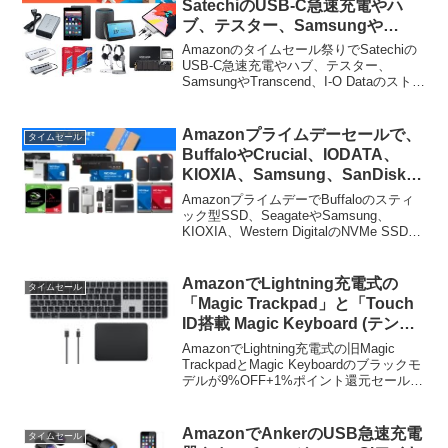
SatechiのUSB-C急速充電やハ
ブ、テスター、Samsungや
Transcend、I-O Dataのストレー
Amazonのタイムセール祭りでSatechiの
ジなどが特別価格で販売中。
USB-C急速充電やハブ、テスター、
SamsungやTranscend、I-O Dataのストレ
ージなどが特別価格で販売中です。詳細
は以下から。
Amazonプライムデーセールで、
タイムセール
BuffaloやCrucial、IODATA、
KIOXIA、Samsung、SanDisk、
WDなどのSSDやHDD、ポータブ
AmazonプライムデーでBuffaloのスティ
ルストレージなどが特別価格で販
ック型SSD、SeagateやSamsung、
KIOXIA、Western DigitalのNVMe SSD、
売中。
HDD，WD傘下SanDiskのポータブルSSD
などがタイムセールとなっています。
AmazonでLightning充電式の
タイムセール
「Magic Trackpad」と「Touch
ID搭載 Magic Keyboard (テンキ
ー付き) JIS」のブラックモデルが
AmazonでLightning充電式の旧Magic
セール中。
TrackpadとMagic Keyboardのブラックモ
デルが9%OFF+1%ポイント還元セールと
なっています。
AmazonでAnkerのUSB急速充電
タイムセール