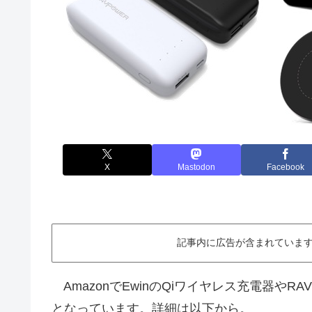
X
Mastodon
Facebook
記事内に広告が含まれています。This ar
AmazonでEwinのQiワイヤレス充電器やR
となっています。詳細は以下から。