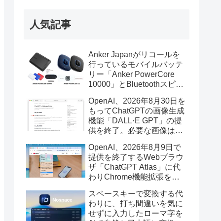
人気記事
Anker Japanがリコールを
行っているモバイルバッテ
リー「Anker PowerCore
10000」とBluetoothスピー
カー「PowerConf S3」で周
OpenAI、2026年8月30日を
辺を焼損する火災が6月に3
もってChatGPTの画像生成
件発生していたそうなので
機能「DALL·E GPT」の提
注意を。
供を終了。必要な画像は期
限までにダウンロードを。
OpenAI、2026年8月9日で
提供を終了するWebブラウ
ザ「ChatGPT Atlas」に代
わりChrome機能拡張をア
ップデートし、YouTube動
スペースキーで変換する代
画の質問やAsk ChatGPT機
わりに、打ち間違いを気に
能を追加。
せずに入力したローマ字を