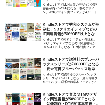
フェア」が4月16日まで開催中。
KindleストアでMdN出版のデザイン関連
書籍が約50%OFFになる「春のデザイ
ン、Webデザイン書フェア」が4月16日ま
で開催中です。詳細は以下から。
Kindleストアで秀和システムや翔
Kindleセール
泳社、SBクリエイティブなどの
IT関連書籍が50%OFF以上となる
「IT/専門書フェア」が11月16日
Kindleストアで秀和システムや翔泳社、
まで開催中。
SBクリエイティブなどのIT関連書籍が
50%OFF以上となる「IT/専門書フェア」
が11月16日まで開催されています。詳細
は以下から。
Kindleストアで講談社のブルーバ
Kindleセール
ックスシリーズが30%OFFとなる
「夏☆電書ブルーバックス理系の
雑学本フェア」が8月31日まで開
Kindleストアで講談社のブルーバックス
催中。
シリーズが30%OFFとなる「夏☆電書ブ
ルーバックス理系の雑学本フェア」が8月
31日まで開催中です。詳細は以下から。
Kindleストアで音楽/DTMやデザ
Kindleセール
イン関連書籍が50%OFFとなる
「音楽制作・DTM関連本年末・年