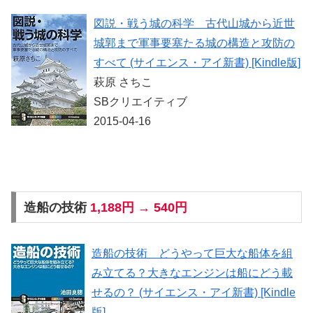
図説・戦う城の科学 古代山城から近世
城郭まで軍事要塞たる城の構造と攻防の
すべて (サイエンス・アイ新書) [Kindle版]
萩原 さちこ
SBクリエイティブ
2015-04-16
造船の技術
1,188円 → 540円
造船の技術 どうやって巨大な船体を組
み立てる？大きなエンジンは船にどう載
せるの？ (サイエンス・アイ新書) [Kindle
版]