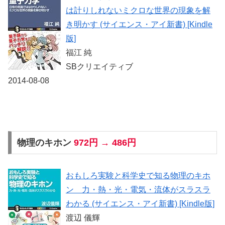
は計りしれないミクロな世界の現象を解
き明かす (サイエンス・アイ新書) [Kindle
版]
福江 純
SBクリエイティブ
2014-08-08
物理のキホン
972円 → 486円
おもしろ実験と科学史で知る物理のキホ
ン 力・熱・光・電気・流体がスラスラ
わかる (サイエンス・アイ新書) [Kindle版]
渡辺 儀輝