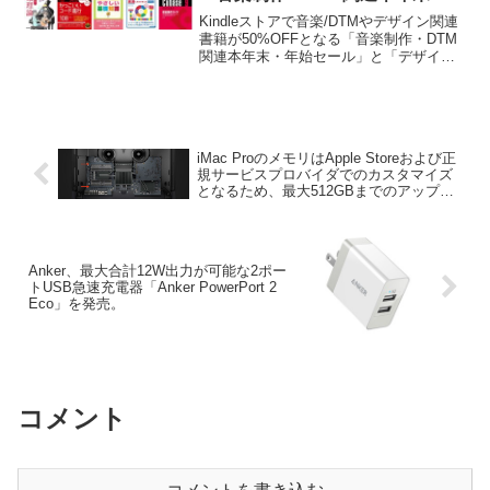
始セール」と「デザイン書籍セー
Kindleストアで音楽/DTMやデザイン関連
ル2019」が本日まで開催中。
書籍が50%OFFとなる「音楽制作・DTM
関連本年末・年始セール」と「デザイン
書籍セール2019」が本日まで開催中で
す。詳細は以下から。
iMac ProのメモリはApple Storeおよび正
規サービスプロバイダでのカスタマイズ
となるため、最大512GBまでのアップグ
レードは難しい？
Anker、最大合計12W出力が可能な2ポー
トUSB急速充電器「Anker PowerPort 2
Eco」を発売。
コメント