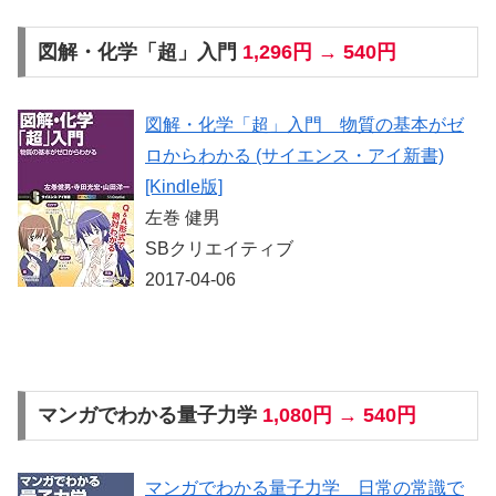
図解・化学「超」入門
1,296円 → 540円
図解・化学「超」入門 物質の基本がゼ
ロからわかる (サイエンス・アイ新書)
[Kindle版]
左巻 健男
SBクリエイティブ
2017-04-06
マンガでわかる量子力学
1,080円 → 540円
マンガでわかる量子力学 日常の常識で