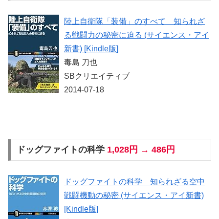
陸上自衛隊「装備」のすべて 知られざ
る戦闘力の秘密に迫る (サイエンス・アイ
新書) [Kindle版]
毒島 刀也
SBクリエイティブ
2014-07-18
ドッグファイトの科学
1,028円 → 486円
ドッグファイトの科学 知られざる空中
戦闘機動の秘密 (サイエンス・アイ新書)
[Kindle版]