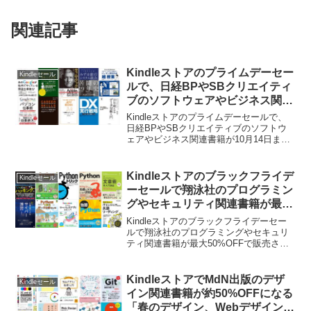
関連記事
Kindleストアのプライムデーセー
Kindleセール
ルで、日経BPやSBクリエイティ
ブのソフトウェアやビジネス関連
書籍が10月14日まで最大
Kindleストアのプライムデーセールで、
50%OFFセール中。
日経BPやSBクリエイティブのソフトウ
ェアやビジネス関連書籍が10月14日まで
最大50%OFFセール中です。詳細は以下
から。
Kindleストアのブラックフライデ
Kindleセール
ーセールで翔泳社のプログラミン
グやセキュリティ関連書籍が最大
50%OFFで販売中。
Kindleストアのブラックフライデーセー
ルで翔泳社のプログラミングやセキュリ
ティ関連書籍が最大50%OFFで販売され
ています。詳細は以下から。
KindleストアでMdN出版のデザ
Kindleセール
イン関連書籍が約50%OFFになる
「春のデザイン、Webデザイン書