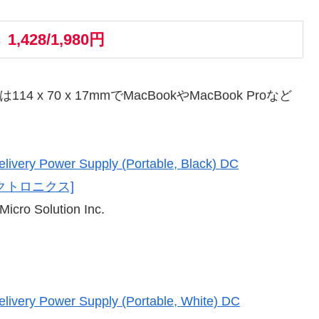
 1,428/1,980円
 70 x 17mmでMacBookやMacBook Proなど
very Power Supply (Portable, Black) DC
[エレクトロニクス]
Solution Inc.
very Power Supply (Portable, White) DC