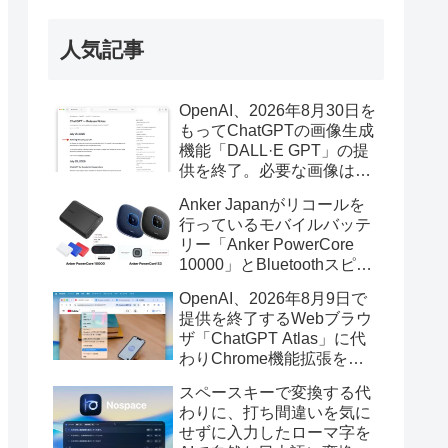
人気記事
OpenAI、2026年8月30日を
もってChatGPTの画像生成
機能「DALL·E GPT」の提
供を終了。必要な画像は期
限までにダウンロードを。
Anker Japanがリコールを
行っているモバイルバッテ
リー「Anker PowerCore
10000」とBluetoothスピー
カー「PowerConf S3」で周
OpenAI、2026年8月9日で
辺を焼損する火災が6月に3
提供を終了するWebブラウ
件発生していたそうなので
ザ「ChatGPT Atlas」に代
注意を。
わりChrome機能拡張をア
ップデートし、YouTube動
スペースキーで変換する代
画の質問やAsk ChatGPT機
わりに、打ち間違いを気に
能を追加。
せずに入力したローマ字を