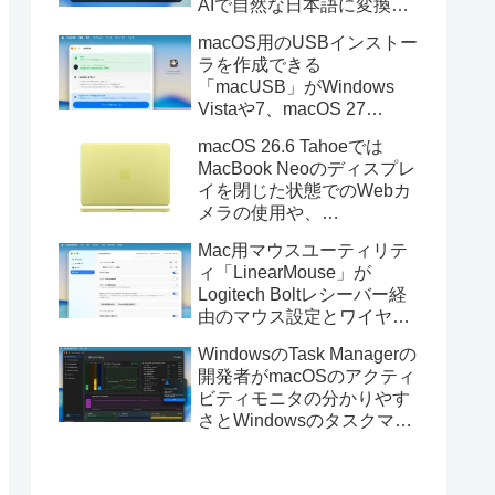
AIで自然な日本語に変換し
てくれるMac用の日本語入
macOS用のUSBインストー
力アプリ「Nospace」がリ
ラを作成できる
リース。
「macUSB」がWindows
Vistaや7、macOS 27
Golden GateのUSBインス
macOS 26.6 Tahoeでは
トーラの作成に対応。
MacBook Neoのディスプレ
イを閉じた状態でのWebカ
メラの使用や、
Finder/Apple Configuratorを
Mac用マウスユーティリテ
利用しMacBook Neoを復元
ィ「LinearMouse」が
する際の安定性が向上。
Logitech Boltレシーバー経
由のマウス設定とワイヤレ
ス版のELECOM HUGEトラ
WindowsのTask Managerの
ックボールに対応。
開発者がmacOSのアクティ
ビティモニタの分かりやす
さとWindowsのタスクマネ
ージャの詳細さを合わせた
Mac用システムモニタアプ
リ「Task Manager TMOG」