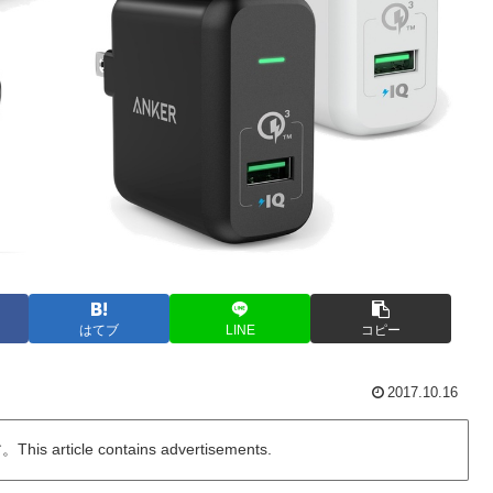
はてブ
LINE
コピー
2017.10.16
ticle contains advertisements.