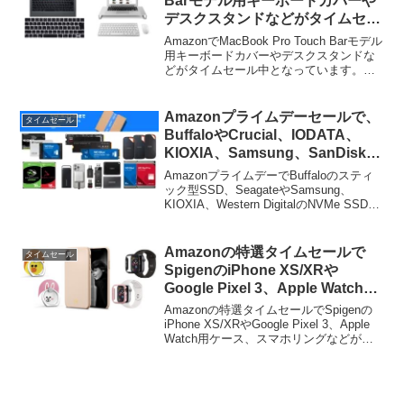
Barモデル用キーボードカバーや
デスクスタンドなどがタイムセー
ル中。
AmazonでMacBook Pro Touch Barモデル
用キーボードカバーやデスクスタンドな
どがタイムセール中となっています。詳
細は以下から。
Amazonプライムデーセールで、
タイムセール
BuffaloやCrucial、IODATA、
KIOXIA、Samsung、SanDisk、
WDなどのSSDやHDD、ポータブ
AmazonプライムデーでBuffaloのスティ
ルストレージなどが特別価格で販
ック型SSD、SeagateやSamsung、
KIOXIA、Western DigitalのNVMe SSD、
売中。
HDD，WD傘下SanDiskのポータブルSSD
などがタイムセールとなっています。
Amazonの特選タイムセールで
タイムセール
SpigenのiPhone XS/XRや
Google Pixel 3、Apple Watch用
ケース、スマホリングなどが特別
Amazonの特選タイムセールでSpigenの
価格で販売中。
iPhone XS/XRやGoogle Pixel 3、Apple
Watch用ケース、スマホリングなどが特
別価格で販売中です。詳細は以下から。