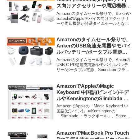
ス向けアクセサリーや周辺機器が
特選タイムセール中。
Amazonのタイムセール祭りで、Belkinや
SatechiのAppleデバイス向けアクセサリ
ーや周辺機器が特選タイムセールとなっ
ています。詳細は以下から。
Amazonのタイムセール祭りで、
タイムセール
AnkerのUSB急速充電器やモバイ
ルバッテリー/ポータブル電源、
Bluetoothスピーカー、電源タッ
Amazonのタイムセール祭りで、Ankerの
プなどが特選タイムセール中。
USB-C PD急速充電器やモバイルバッテ
リー/ポータブル電源、Soundcoreブラン
ドの完全ワイヤレスイヤホンなどが本日
まで特選タイムセールで販売中です。詳
細は以下から。
AmazonでAppleのMagic
タイムセール
Keyboard 中国語(ピンイン)モデ
ルやKensingtonのSlimblade ト
ラックボール、SatechiのProハ
AmazonでAppleの「Magic Keyboard 中
ブなどがセール中。
国語(ピンイン)」やKensingtonの
「Slimblade トラックボール」、Satechi
のProハブなどがセールとなっています。
詳細は以下から。
AmazonでMacBook Pro Touch
タイムセール