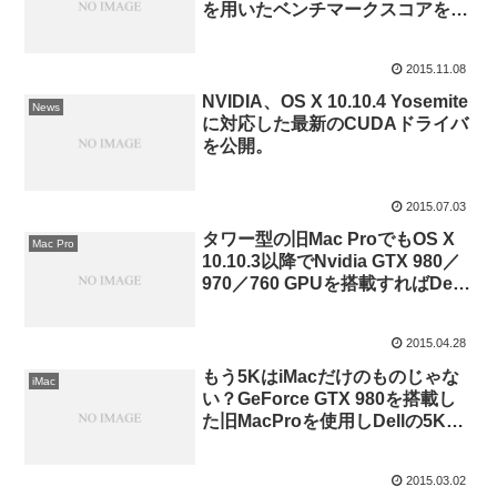
を用いたベンチマークスコアを公
開。
2015.11.08
NVIDIA、OS X 10.10.4 Yosemite
News
に対応した最新のCUDAドライバ
を公開。
2015.07.03
タワー型の旧Mac ProでもOS X
Mac Pro
10.10.3以降でNvidia GTX 980／
970／760 GPUを搭載すればDell
の5Kディスプレイ「UP2715K」
が使用可能になるもよう。
2015.04.28
もう5KはiMacだけのものじゃな
iMac
い？GeForce GTX 980を搭載し
た旧MacProを使用しDellの5Kデ
ィスプレイUP2715Kを60Hzで動
作させることに成功したもよう。
2015.03.02