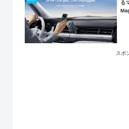
る
Mag
Ca
スポ