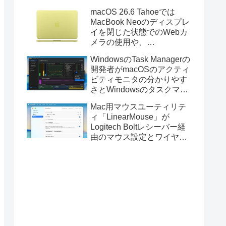
Golden GateのUSBインス
macOS 26.6 Tahoeでは
トーラの作成に対応。
MacBook Neoのディスプレ
イを閉じた状態でのWebカ
メラの使用や、
Finder/Apple Configuratorを
WindowsのTask Managerの
利用しMacBook Neoを復元
開発者がmacOSのアクティ
する際の安定性が向上。
ビティモニタの分かりやす
さとWindowsのタスクマネ
ージャの詳細さを合わせた
Mac用マウスユーティリテ
Mac用システムモニタアプ
ィ「LinearMouse」が
リ「Task Manager TMOG」
Logitech Boltレシーバー経
のBeta版を公開。
由のマウス設定とワイヤレ
ス版のELECOM HUGEトラ
ックボールに対応。