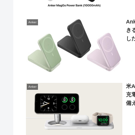
An
Anker
き
した
(
を
米A
Anker
充電
備
Wir