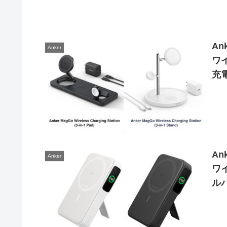
An
Anker
ワイ
充
「An
Pa
An
Anker
ワ
ルバ
(1