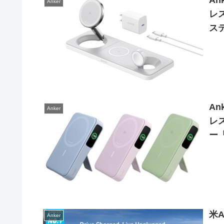
An
Anker
レ
ステ
St
An
Anker
レ
ー「
ー
米A
Anker