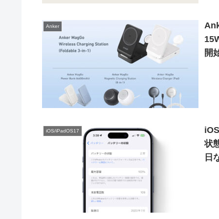
An
Anker
1
開
iO
iOS/iPadOS17
状
日