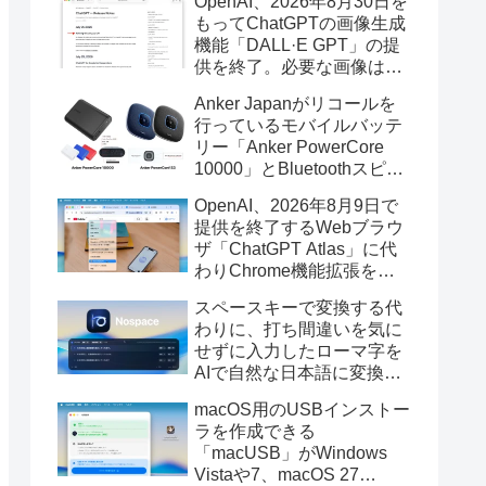
OpenAI、2026年8月30日を
もってChatGPTの画像生成
機能「DALL·E GPT」の提
供を終了。必要な画像は期
限までにダウンロードを。
Anker Japanがリコールを
行っているモバイルバッテ
リー「Anker PowerCore
10000」とBluetoothスピー
カー「PowerConf S3」で周
OpenAI、2026年8月9日で
辺を焼損する火災が6月に3
提供を終了するWebブラウ
件発生していたそうなので
ザ「ChatGPT Atlas」に代
注意を。
わりChrome機能拡張をア
ップデートし、YouTube動
スペースキーで変換する代
画の質問やAsk ChatGPT機
わりに、打ち間違いを気に
能を追加。
せずに入力したローマ字を
AIで自然な日本語に変換し
てくれるMac用の日本語入
macOS用のUSBインストー
力アプリ「Nospace」がリ
ラを作成できる
リース。
「macUSB」がWindows
Vistaや7、macOS 27