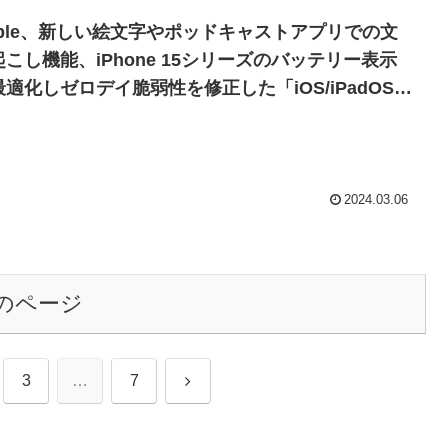
pple、新しい絵文字やポッドキャストアプリでの文
起こし機能、iPhone 15シリーズのバッテリー表示
最適化しゼロデイ脆弱性を修正した「iOS/iPadOS
7.4」を正式にリリース。
2024.03.06
のページ
次
3
…
7
へ