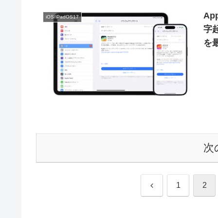
A
iOS/iPadOS17
字
を
1
次
前
1
2
へ