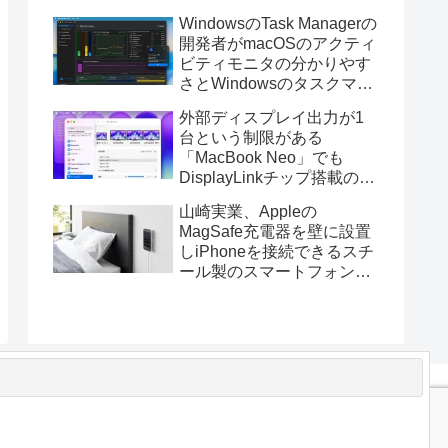
ス版のELECOM HUGEトラ
WindowsのTask Managerの
ックボールに対応。
開発者がmacOSのアクティ
ビティモニタの分かりやす
さとWindowsのタスクマネ
ージャの詳細さを合わせた
外部ディスプレイ出力が1
Mac用システムモニタアプ
台という制限がある
リ「Task Manager TMOG」
「MacBook Neo」でも
のBeta版を公開。
DisplayLinkチップ搭載の
USBグラフィックスアダプ
山崎実業、Appleの
タを利用することでデュア
MagSafe充電器を壁に設置
ルディスプレイ以上の出力
しiPhoneを接続できるスチ
が可能に。
ール製のスマートフォンホ
ルダー「マグネットスマー
トフォン充電ホルダー」を
発売。
t
コンタクトフォーム
プライバシーポリシーと免責事項