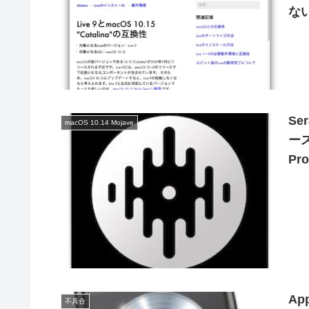
な
Se
macOS 10.14 Mojave
ース
Pr
な
Ap
不具合