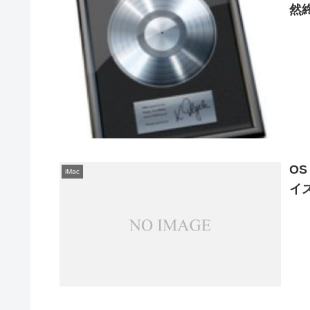
然
OS
iMac
イ