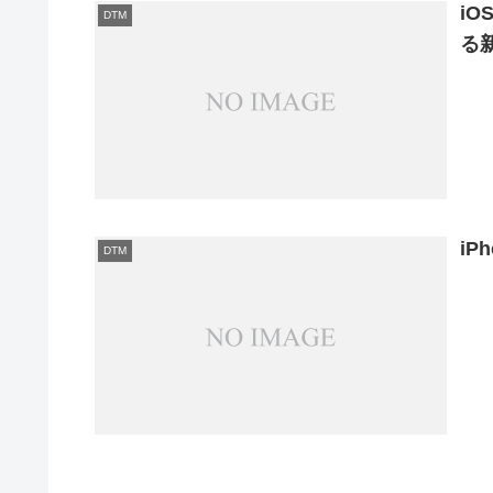
i
DTM
る新
iP
DTM