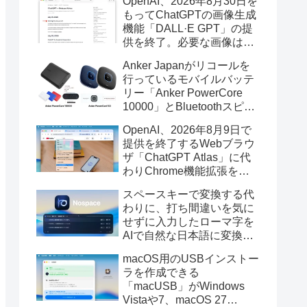
OpenAI、2026年8月30日を
もってChatGPTの画像生成
機能「DALL·E GPT」の提
供を終了。必要な画像は期
限までにダウンロードを。
Anker Japanがリコールを
行っているモバイルバッテ
リー「Anker PowerCore
10000」とBluetoothスピー
カー「PowerConf S3」で周
OpenAI、2026年8月9日で
辺を焼損する火災が6月に3
提供を終了するWebブラウ
件発生していたそうなので
ザ「ChatGPT Atlas」に代
注意を。
わりChrome機能拡張をア
ップデートし、YouTube動
スペースキーで変換する代
画の質問やAsk ChatGPT機
わりに、打ち間違いを気に
能を追加。
せずに入力したローマ字を
AIで自然な日本語に変換し
てくれるMac用の日本語入
macOS用のUSBインストー
力アプリ「Nospace」がリ
ラを作成できる
リース。
「macUSB」がWindows
Vistaや7、macOS 27