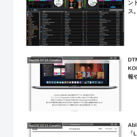
ント
ス
DT
macOS 10.15 Catalina
KO
報
Ab
macOS 10.15 Catalina
「