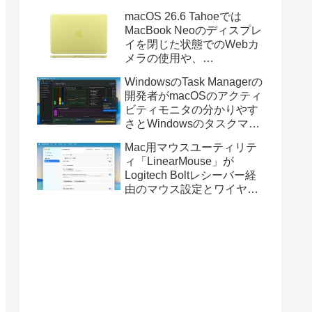
Golden GateのUSBインス
macOS 26.6 Tahoeでは
トーラの作成に対応。
MacBook Neoのディスプレ
イを閉じた状態でのWebカ
メラの使用や、
Finder/Apple Configuratorを
WindowsのTask Managerの
利用しMacBook Neoを復元
開発者がmacOSのアクティ
する際の安定性が向上。
ビティモニタの分かりやす
さとWindowsのタスクマネ
ージャの詳細さを合わせた
Mac用マウスユーティリテ
Mac用システムモニタアプ
ィ「LinearMouse」が
リ「Task Manager TMOG」
Logitech Boltレシーバー経
のBeta版を公開。
由のマウス設定とワイヤレ
ス版のELECOM HUGEトラ
ックボールに対応。