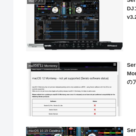
Se
Macアプリ
DJ
v3
Se
macOS 12 Monterey
Mo
の
Se
macOS 10.15 Catalina