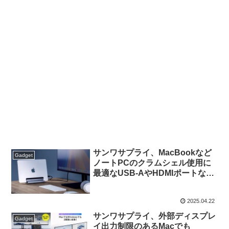
サンワサプライ、MacBookなど
Gadget
ノートPCのクラムシェル使用に
最適なUSB-AやHDMIポートなど
合計12ポートを備えた縦置きスタ
ンド一体型USB-Cドッキングス
2025.04.22
テーション「400-VGA029」を発
売。
サンワサプライ、外部ディスプレ
Gadget
イ出力制限のあるMacでも