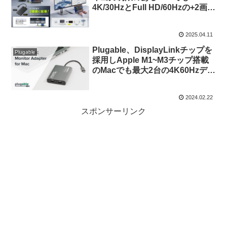
4K/30HzとFull HD/60Hzの+2画面
出力が可能なUSB-C to HDMIア
ダプタ「500-USB092」を発売。
2025.04.11
Plugable、DisplayLinkチップを
Plugable
採用しApple M1~M3チップ搭載
のMacでも最大2台の4K60Hzディ
スプレイ出力が可能な「Plugable
USB-C Dual HDMI Adapter」を
2024.02.22
発売。
スポンサーリンク