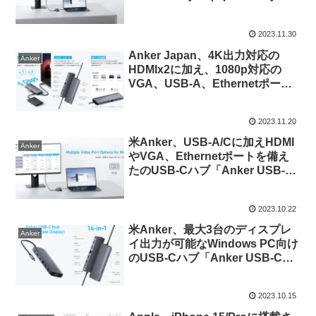
トなど合計10ポートを搭載した
「Anker USB-C ハブ (10-in-1,
2023.11.30
Dual Display)」を発売。
Anker Japan、4K出力対応の
Anker
HDMIx2に加え、1080p対応の
VGA、USB-A、Ethernetポート
など14ポートを搭載した「Anker
USB-C ハブ (14-in-1, Triple
2023.11.20
display)」を発売。
米Anker、USB-A/Cに加えHDMI
Anker
やVGA、Ethernetポートを備え
たのUSB-Cハブ「Anker USB-C
Hub (10-in-1, Dual Display)」を
発売。
2023.10.22
米Anker、最大3台のディスプレ
Anker
イ出力が可能なWindows PC向け
のUSB-Cハブ「Anker USB-C
Hub (14-in-1, Triple Display)」を
発売。
2023.10.15