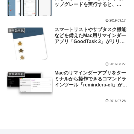
ップグレードを実行すると、
CalDAVを利用した2Doなどのサ
ードパーティアプリからデータが
2019.09.17
削除されてしまうので注意を。
スマートリストやサブタスク機能
仕事効率化
などを備えたMac用リマインダー
アプリ「GoodTask 3」がリリー
ス。
2016.08.27
Macのリマインダーアプリをター
仕事効率化
ミナルから操作できるコマンドラ
インツール「reminders-cli」がリ
リース。
2016.07.28