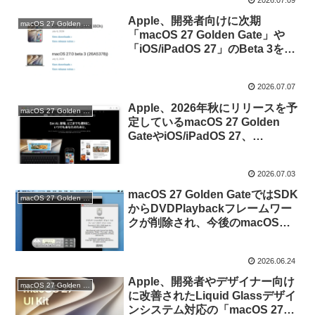
クアップストレージに使用してい
る場合は注意を。
Apple、開発者向けに次期
macOS 27 Golden Gate
「macOS 27 Golden Gate」や
「iOS/iPadOS 27」のBeta 3を公
開。
2026.07.07
Apple、2026年秋にリリースを予
macOS 27 Golden Gate
定しているmacOS 27 Golden
GateやiOS/iPadOS 27、
watchOS 27、visionOS 27の日
本語プレビューページを公開。
2026.07.03
macOS 27 Golden GateではSDK
macOS 27 Golden Gate
からDVDPlaybackフレームワー
クが削除され、今後のmacOSで
削除を予定。
2026.06.24
Apple、開発者やデザイナー向け
macOS 27 Golden Gate
に改善されたLiquid Glassデザイ
ンシステム対応の「macOS 27