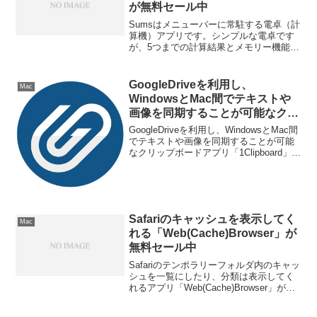
が無料セール中
Sumsはメニューバーに常駐する電卓（計
算機）アプリです。シンプルな電卓です
が、5つまでの計算結果とメモリー機能を
備えています。詳細は以下から。
GoogleDriveを利用し、
Mac
WindowsとMac間でテキストや
画像を同期することが可能なクリ
ップボードアプリ
GoogleDriveを利用し、WindowsとMac間
「1Clipboard」がBeta版を公
でテキストや画像を同期することが可能
なクリップボードアプリ「1Clipboard」が
開。
Beta版を公開しています。詳細は以下か
ら。
Safariのキャッシュを表示してく
Mac
れる「Web(Cache)Browser」が
無料セール中
Safariのテンポラリーフォルダ内のキャッ
シュを一覧にしたり、分類は表示してく
れるアプリ「Web(Cache)Browser」が無
料セール中です。分類は「Images」
「Audio」「Video」「Flash」「PDF」の