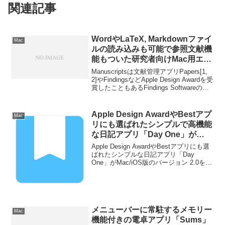
関連記事
WordやLaTeX, Markdownファイ
Mac
ルの読み込みも可能で参照文献機
能もついた研究者向けMac用エデ
ィタ「Manuscripts for Mac」が
Manuscriptsは文献管理アプリPapers[1,
リリース。
2]やFindingsなどApple Design Awardを受
賞したこともあるFindings Softwareのチ
ームが中心になって開発したMac用エデ
ィタアプリで、主に学生や研究者、編集
者向けの機能を持った多機能エディタと
Apple Design AwardやBestアプ
Mac
なっています。
リにも選ばれたシンプルで高機能
な日記アプリ「Day One」が
Mac/iOS版のバージョン 2.0を 2
Apple Design AwardやBestアプリにも選
月4日にリリース。
ばれたシンプルな日記アプリ「Day
One」がMac/iOS版のバージョン 2.0を 2
月4日にリリースすると発表しています。
詳細は以下から。
メニューバーに常駐するメモリー
Mac
機能付きの電卓アプリ「Sums」