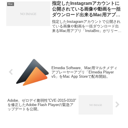
５つで、ダウンロード（キャッシュ）さ
指定したInstagramアカウントに
Mac
れた動画のExportなども可能です。詳細
公開されている画像や動画を一括
は以下から。
ダウンロード出来るMac用アプリ
「InstaBro」がリリース。
指定したInstagramアカウントで公開され
ている画像や動画を一括ダウンロード出
来るMac用アプリ「InstaBro」がリリース
されています。詳細は以下から。
Elmedia Software、Mac用マルチメディ
アプレーヤーアプリ「Elmedia Player
v5」をMac App Storeで配布開始。
Adobe、ゼロデイ脆弱性”CVE-2015-0310″
を修正したAdobe Flash Playerの緊急ア
ップデートを公開。