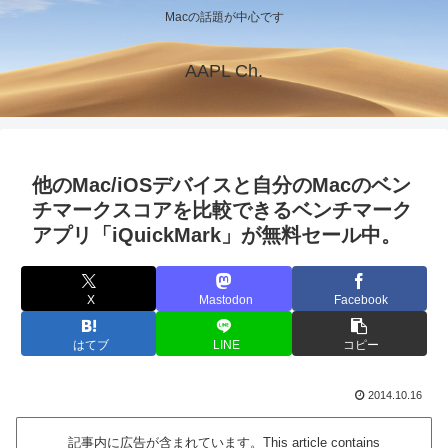
Macの話題が中心です
AAPL Ch.
他のMac/iOSデバイスと自分のMacのベン
チマークスコアを比較できるベンチマーク
アプリ「iQuickMark」が無料セール中。
X
Mastodon
Facebook
はてブ
LINE
コピー
2014.10.16
記事内に広告が含まれています。This article contains