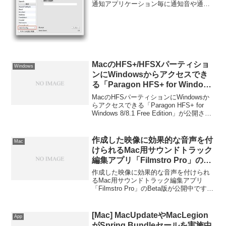
通知アプリケーション毎に通知音や通知
ポップアップを変更しておくともっと便
利そうだ。詳細は以下から。
MacのHFS+/HFSXパーティショ
Windows
ンにWindowsからアクセスでき
る「Paragon HFS+ for Windows
8/8.1 Free Edition」が公開された
MacのHFSパーティションにWindowsか
ので使ってみた。
らアクセスできる「Paragon HFS+ for
Windows 8/8.1 Free Edition」が公開され
たので使ってみました。詳細は以下か
ら。
作成した映像に効果的な音声を付
Mac
けられるMac用サウンドトラック
編集アプリ「Filmstro Pro」の
Beta版が公開中。
作成した映像に効果的な音声を付けられ
るMac用サウンドトラック編集アプリ
「Filmstro Pro」のBeta版が公開中です。
詳細は以下から。
[Mac] MacUpdateやMacLegion
App
がSpring Bundleセールを実施中