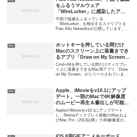
をふるうマルウェア
「WireLurker」に感染したアプ
リを検出するスクリプト
中国で猛威をふるっている
「WireLurkerDetector」を公
「WireLurker」を検出するスクリプトを
Palo Alto Networksが公開しています。詳
開。
細は以下から。
ホットキーを押している間だけ
Mac
Macのスクリーン上に落書きでき
るアプリ「Draw on My Screen」
がリリース
Cmd+Altを押している間だけディスプレ
イ上に落書きできるMac用アプリ「Draw
on My Screen」がリリースされていま
す。詳細は以下から。
Apple、iMovieをv10.1にアップ
Mac
デート。一部のMacで4K解像度
のムービー再生＆書出しが可能
に。
AppleがiMovieをv10.1にアップデート
し、Retinaディスプレイ搭載のiMacおよ
びMac Pro（2013以降）で4K解像度のム
ービーを作成出来るようになっていま
す。詳細は以下から。
iOS 8用GIFアニメキーボード
Mac