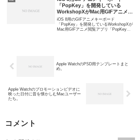
「PopKey」を開発している
WorkshopXがMac用GIFアニメ閲
覧アプリ「PopKey for
iOS 8用のGIFアニメキーボード
Desktop」をリリース。
「PopKey」を開発しているWorkshopXが
Mac用GIFアニメ閲覧アプリ「PopKey
Desktop」をリリースしています。詳細は
以下から。
Apple WatchのPSD用テンプレートまと
め。
Apple Watchのプロモーションビデオに
映った日付に昔を懐かしむMacユーザー
たち。
コメント