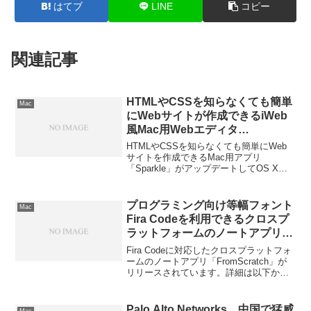
はてブ
LINE
コピー
関連記事
HTMLやCSSを知らなくても簡単
Mac
にWebサイトが作成できるiWeb
風Mac用Webエディタ
「Sparkle」がYosemiteに対応。
HTMLやCSSを知らなくても簡単にWeb
サイトを作成できるMac用アプリ
「Sparkle」がアップデートしてOS X
Yosemiteに対応しています。詳細は以下
から。
プログラミング向け等幅フォント
Mac
Fira Codeを利用できるクロスプ
ラットフォームのノートアプリ
「FromScratch」がリリース。
Fira Codeに対応したクロスプラットフォ
ームのノートアプリ「FromScratch」が
リリースされています。詳細は以下か
ら。
Palo Alto Networks、中国で猛威
Mac