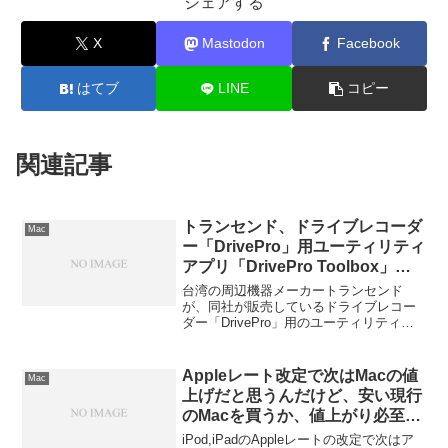
シェアする
X
Mastodon
Facebook
はてブ
LINE
コピー
関連記事
トランセンド、ドライブレコーダ
Mac
ー「DrivePro」用ユーティリティ
アプリ「DrivePro Toolbox」を
MacAppStoreでリリース。
台湾の周辺機器メーカートランセンド
が、同社が販売しているドライブレコー
ダー「DrivePro」用のユーティリティア
プリ「DrivePro Toolbox」をMac App
Storeでリリースしています。詳細は以下
から。
Appleレート改定で次はMacの値
Mac
上げだと思うんだけど、安い現行
のMacを買うか、値上がり必至の
次世代Mac買うか…どっちがいい
iPod,iPadのAppleレートの改定で次はア