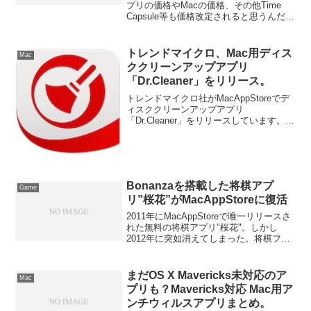
と思う？
プリの価格やMacの価格、その他Time
Capsule等も価格改定されると思うんだけ
ど、一番値上がりしそうなMacは安い現
行品買うか、値上がりしそうな次世代
Mac買うかどっちがいいと思う？
トレンドマイクロ、Mac用ディス
Mac
ククリーンアップアプリ
「Dr.Cleaner」をリリース。
トレンドマイクロ社がMacAppStoreでデ
ィスククリーンアップアプリ
「Dr.Cleaner」をリリースしています。詳
細は以下から。
Bonanzaを搭載した将棋アプ
Game
リ”桜花”がMacAppStoreに復活
2011年にMacAppStoreで唯一リリースさ
れた無料の将棋アプリ"桜花"。しかし
2012年に突如消えてしまった。将棋ファ
ンはX11やWineなどを使用して将棋を指
していたが、2013年5月にMacAppStore
に桜花が復活した。詳細は以下から。
まだOS X Mavericks未対応のア
Mac
プリも？Mavericks対応 Mac用ア
ンチウィルスアプリまとめ。