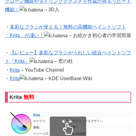
クローン機能やタイリングテクスチャ作成が捗るリピート
機能！
– 3D人
・
多彩なブラシが使える！無料の高機能ペイントソフト
「Krita」が凄い！
– お絵かき初心者の学習部屋
・
【レビュー】多彩なブラシがうれしい総合ペイントソフ
ト「Krita」
– 窓の杜
・
Krita
– YouTube Channel
・
Krita
– KDE UserBase Wiki
Krita
無料
Krita
カテゴリ:
グラフィック＆デザイン
価格:
無料
リリース日:
2014/06/30