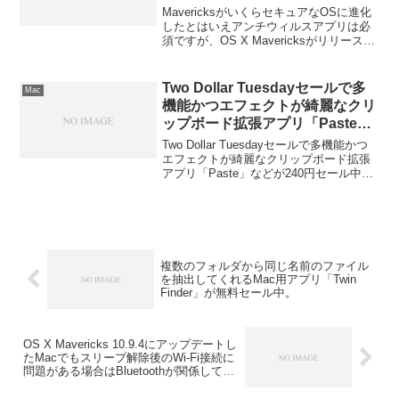
MavericksがいくらセキュアなOSに進化
したとはいえアンチウィルスアプリは必
須ですが、OS X Mavericksがリリースさ
れもうすぐ1ヶ月が経とうとしているが未
だにMavericksに対応していないアンチウ
ィルスアプリがあるそうなので、各アン
Two Dollar Tuesdayセールで多
Mac
チウィルスアプリの状況をまとめまし
機能かつエフェクトが綺麗なクリ
た。詳細は以下から。
ップボード拡張アプリ「Paste」
などが240円セール中。
Two Dollar Tuesdayセールで多機能かつ
エフェクトが綺麗なクリップボード拡張
アプリ「Paste」などが240円セール中で
す。詳細は以下から。
複数のフォルダから同じ名前のファイル
を抽出してくれるMac用アプリ「Twin
Finder」が無料セール中。
OS X Mavericks 10.9.4にアップデートし
たMacでもスリープ解除後のWi-Fi接続に
問題がある場合はBluetoothが関係してい
る？