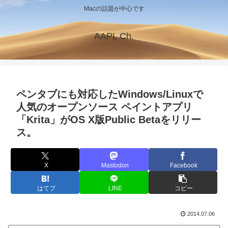
Macの話題が中心です
AAPL Ch.
ペンタブにも対応したWindows/Linuxで
人気のオープンソース ペイントアプリ
「Krita」がOS X版Public Betaをリリー
ス。
X
Mastodon
Facebook
はてブ
LINE
コピー
2014.07.06