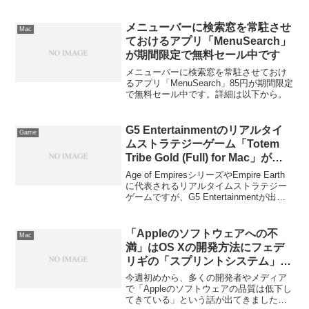
ウザのFlashプレイヤーではなく、最適化
されたネイティブプレイヤーを使用して
いるので消費電力が抑えられるため、
メニューバーに検索窓を常駐させ
Mac
MacBookのバッテリーの消費も通常より
ておけるアプリ「MenuSearch」
最大50%抑えられるそうです。詳細は以
が期間限定で無料セール中です
下から。
メニューバーに検索窓を常駐させておけ
るアプリ「MenuSearch」85円が期間限定
で無料セール中です。詳細は以下から。
G5 Entertainmentのリアルタイ
Game
ムストラテジーゲーム「Totem
Tribe Gold (Full) for Mac」が無
料セール中
Age of EmpiresシリーズやEmpire Earth
に代表されるリアルタイムストラテジー
ゲームですが、G5 Entertainmentが出掛
けたストラテジーゲーム「Totem Tribe
Gold (Full) for Mac」で無料セール中で
す。詳細は以下から。
「Appleのソフトウェアへの不
Mac
満」はOS Xの開発方法にフェデ
リギの「スプリントシステム」が
採用されたからではないか？とい
今週初めから、多くの開発者やメディア
う匿名の元OS X開発者の書込み
で「Appleのソフトウェアの品質は低下し
てきている」という話が出てきました
が面白い。