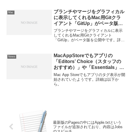
が、Hacker Newsに書き込まれた元Apple
のOS Xエンジニアの書込みがここへ来て
話題になっています。詳細は以下から。
ブランチやマージをグラフィカル
Mac
に表示してくれるMac用Gitクラ
イアント「GitUp」がベータ版を
公開中。
ブランチやマージをグラフィカルに表示
してくれるMac用Gitクライアント
「GitUp」がベータ版を公開中です。詳細
は以下から。
MacAppStoreでもアプリの
News
「Editors’ Choice（スタッフの
おすすめ）」や「Essentials」の
バッチ表示が開始？
Mac App Storeでもアプリのタグ表示が開
始されていたようです。詳細は以下か
ら。
最新版のPagesの中にはApple.txtという
ファイルが追加されており、内容はJobs
のスピーチ。