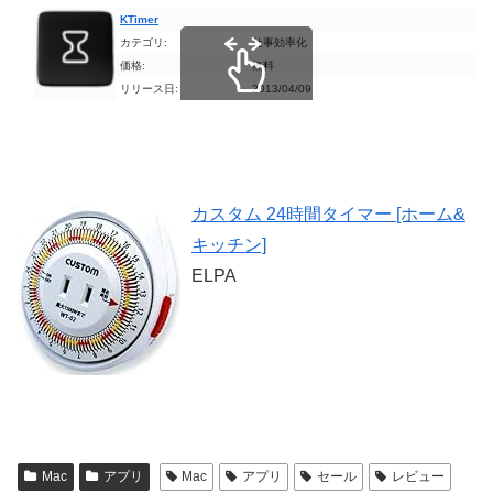
KTimer
カテゴリ:
仕事効率化
価格:
無料
リリース日:
2013/04/09
スクロールできます
カスタム 24時間タイマー [ホーム&
キッチン]
ELPA
Mac
アプリ
Mac
アプリ
セール
レビュー