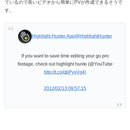
ているので長いビデオから簡単にPVが作成できるそうで
す。
Highlight Hunter App
@HighlightHunter
If you want to save time editing your go pro
footage, check out highlight hunte (@YouTube
http://t.co/qbPyxVg4)
2012/02/13 09:57:15