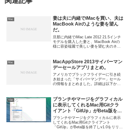
関連記事
妻は夫に内緒でiMacを買い、夫は
Mac
MacBook Airのような妻を望ん
だ。
旦那に内緒でiMac Late 2012 21.5インチ
モデルを購入した妻と、MacBook Airの
様に容姿端麗で美しい妻を望む夫のネ
タ。詳細は以下から。
MacAppStore 2013サイバーマン
Mac
デーセールアプリまとめ。
アメリカでブラックフライデーに引き続
き始まった「サイバーマンデー」セール
の情報をまとめました。詳細は以下か
ら。
ブランチやマージをグラフィカル
Mac
に表示してくれるMac用Gitクラ
イアント「GitUp」がBeta版を終
了しv1.0をリリース、同時にオー
ブランチやマージをグラフィカルに表示
プンソース化へ。
してくれるMac用Gitクライアント
「GitUp」がBeta版を終了しv1.0をリリー