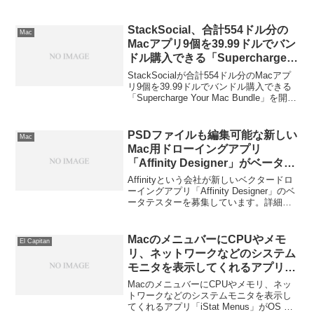
スしています。詳細は以下から。
StackSocial、合計554ドル分の
Mac
Macアプリ9個を39.99ドルでバン
ドル購入できる「Supercharge
Your Mac Bundle」を開催。
StackSocialが合計554ドル分のMacアプ
リ9個を39.99ドルでバンドル購入できる
「Supercharge Your Mac Bundle」を開催
中です。詳細は以下から。
PSDファイルも編集可能な新しい
Mac
Mac用ドローイングアプリ
「Affinity Designer」がベータテ
スターを募集中。
Affinityという会社が新しいベクタードロ
ーイングアプリ「Affinity Designer」のベ
ータテスターを募集しています。詳細は
以下から。
MacのメニュバーにCPUやメモ
El Capitan
リ、ネットワークなどのシステム
モニタを表示してくれるアプリ
「iStat Menus」がOS X 10.11 El
MacのメニュバーにCPUやメモリ、ネッ
Capitanに対応したv5.11をリリー
トワークなどのシステムモニタを表示し
てくれるアプリ「iStat Menus」がOS X
ス。