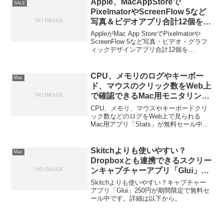
Apple、MacAppStoreで
SALE
PixelmatorやScreenFlow 5など
写真＆ビデオアプリ合計12個を
50%OFFで販売する「Amazing
AppleがMac App StoreでPixelmatorや
Photo + Video Apps」セールを
ScreenFlow 5など写真・ビデオ・グラフ
ィックデザインアプリ合計12個を
開催。
50%OFFで販売する「Amazing Photo +
Video Apps」セールを開催しています。
詳細は以下から。
CPU、メモリのログやキーボー
Mac
ド、マウスのクリック数をWeb上
で確認できるMac用モニタリング
アプリ「Stats」が無料セール
CPU、メモリ、マウスやキーボードクリ
中。
ック数などのログをWeb上で見られる
Mac用アプリ「Stats」が無料セール中で
す。詳細は以下から。
Skitchよりも使いやすい？
Mac
Dropboxとも連携できるスクリー
ンキャプチャーアプリ「Glui」が
期間限定で無料セール中
Skitchよりも使いやすい？キャプチャー
アプリ「Glui」250円が期間限定で無料セ
ール中です。詳細は以下から。