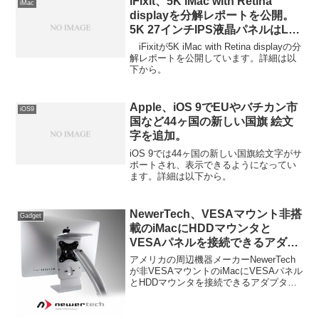
iFixit、5K iMac with Retina
iMac
displayを分解レポートを公開。
5K 27インチIPS液晶パネルはLG
製。
iFixitが5K iMac with Retina displayの分
解レポートを公開しています。詳細は以
下から。
Apple、iOS 9でEUやバチカン市
iOS9
国など44ヶ国の新しい国旗 絵文
字を追加。
iOS 9では44ヶ国の新しい国旗絵文字がサ
ポートされ、表示できるようになってい
ます。詳細は以下から。
NewerTech、VESAマウント非搭
Gadget
載のiMacにHDDマウンタと
VESAパネルを接続できるアダプ
ター「NuMount VESA Adapter
アメリカの周辺機器メーカーNewerTech
for iMac」を発売。
が非VESAマウントのiMacにVESAパネル
とHDDマウンタを接続できるアダプター
「NuMount VESA Adapter for iMac」を
発売しています。詳細は以下から。