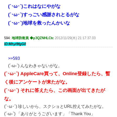
(´･ω･`)これはなにやがな
(´･ω･`)すっごい感謝されとるがな
(´･ω･`)地球を救ったんかいな
594:
地球防衛員 ◆p3QZNHLCtc
2012/11/29(木) 21:17:37.03
ID:MhyI9fgG0
>>593
(´-ω-`) んなわきゃないがな。
(`･ω･´) AppleCare買って、Online登録したら、暫
く後にアンケートが来たがな。
(`･ω･´) それに答えたら、この画面が出てきたが
な。
(`･ω･´) 珍しいから、スクショとURL控えてみたがな。
(´-ω-`) 「ありがとうございます」「Thank You」