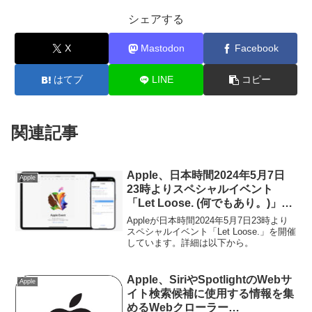
シェアする
X
Mastodon
Facebook
はてブ
LINE
コピー
関連記事
Apple、日本時間2024年5月7日
Apple
23時よりスペシャルイベント
「Let Loose. (何でもあり。)」を
開催。
Appleが日本時間2024年5月7日23時より
スペシャルイベント「Let Loose.」を開催
しています。詳細は以下から。
Apple、SiriやSpotlightのWebサ
Apple
イト検索候補に使用する情報を集
めるWebクローラー