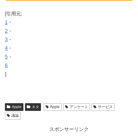
[引用元:
1
・
2
・
3
・
4
・
5
・
6
]
Apple
ネタ
Apple
アンケート
サービス
議論
スポンサーリンク