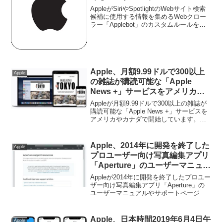
「Applebot」のカスタムルール
AppleがSiriやSpotlightのWebサイト検索
を公開。
候補に使用する情報を集めるWebクロー
ラー「Applebot」のカスタムルールを公
開しています。詳細は以下から。
Apple、月額9.99ドルで300以上
Apple
の雑誌が購読可能な「Apple
News +」サービスをアメリカや
カナダで開始。
Appleが月額9.99ドルで300以上の雑誌が
購読可能な「Apple News +」サービスを
アメリカやカナダで開始しています。詳
細は以下から。
Apple、2014年に開発を終了した
Apple
プロユーザー向け写真編集アプリ
「Aperture」のユーザーマニュア
ルやサポートページをまとめた
Appleが2014年に開発を終了したプロユー
「Aperture support
ザー向け写真編集アプリ「Aperture」の
ユーザーマニュアルやサポートページを
resources」を公開。
まとめた「Aperture support resources」
を公開しています。詳細は以下から。
Apple、日本時間2019年6月4日午
Apple