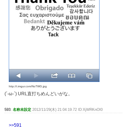
http://i.imgur.com/NoTWG.jpg
(´-ω-`) URL直打ちめんどいがな。
593:
名称未設定
2012/11/29(木) 21:04:19.72 ID:XjWRKnOI0
>>591