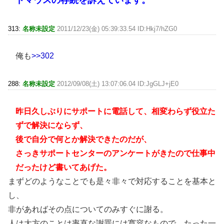
313:
名称未設定
2011/12/23(金) 05:39:33.54 ID:Hkj7/hZG0
俺も
>>302
288:
名称未設定
2012/09/08(土) 13:07:06.04 ID:JgGLJ+jE0
昨日久しぶりにサポートに電話して、相変わらず役立た
ずで解決にならず、
後で自分で何とか解決できたのだが、
さっきサポートセンターのアンケートがきたので仕事中
だったけど書いてあげた。
まずどのようなことでも是々非々で対応することを基本と
し、
非があればその点についてのみすぐに謝る。
人は大方のことは率直な謝罪には寛容なもので、たった一