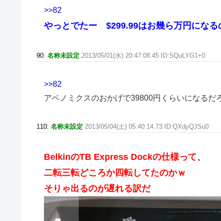
>>82
やっとでたー $299.99はお幾ら万円にな
90:
名称未設定
2013/05/01(水) 20:47:08.45 ID:SQuLYG1+0
>>82
アベノミクスのおかげで39800円くらいになるだ
110:
名称未設定
2013/05/04(土) 05:40:14.73 ID:QXdyQJSu0
BelkinのTB Express Dockの仕様って、
二転三転どころか四転してたのかｗ
そりゃ出るのが遅れる訳だ