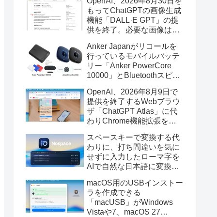
OpenAI、2026年8月30日を
もってChatGPTの画像生成
機能「DALL·E GPT」の提
供を終了。必要な画像は期
限までにダウンロードを。
Anker Japanがリコールを
行っているモバイルバッテ
リー「Anker PowerCore
10000」とBluetoothスピー
カー「PowerConf S3」で周
OpenAI、2026年8月9日で
辺を焼損する火災が6月に3
提供を終了するWebブラウ
件発生していたそうなので
ザ「ChatGPT Atlas」に代
注意を。
わりChrome機能拡張をア
ップデートし、YouTube動
スペースキーで変換する代
画の質問やAsk ChatGPT機
わりに、打ち間違いを気に
能を追加。
せずに入力したローマ字を
AIで自然な日本語に変換し
てくれるMac用の日本語入
macOS用のUSBインストー
力アプリ「Nospace」がリ
ラを作成できる
リース。
「macUSB」がWindows
Vistaや7、macOS 27