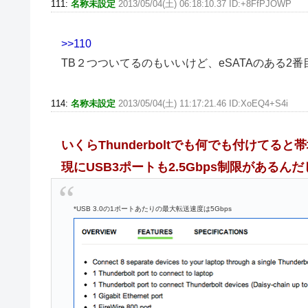
111:
名称未設定
2013/05/04(土) 06:18:10.37 ID:+8FfPJOWP
>>110
TB２つついてるのもいいけど、eSATAのある2
114:
名称未設定
2013/05/04(土) 11:17:21.46 ID:XoEQ4+S4i
いくらThunderboltでも何でも付けてる
現にUSB3ポートも2.5Gbps制限があるんだ
*USB 3.0の1ポートあたりの最大転送速度は5Gbps