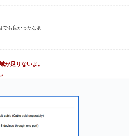
番目でも良かったなあ
と帯域が足りないよ。
し