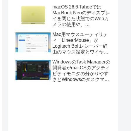
Golden GateのUSBインス
macOS 26.6 Tahoeでは
トーラの作成に対応。
MacBook Neoのディスプレ
イを閉じた状態でのWebカ
メラの使用や、
Finder/Apple Configuratorを
Mac用マウスユーティリテ
利用しMacBook Neoを復元
ィ「LinearMouse」が
する際の安定性が向上。
Logitech Boltレシーバー経
由のマウス設定とワイヤレ
ス版のELECOM HUGEトラ
WindowsのTask Managerの
ックボールに対応。
開発者がmacOSのアクティ
ビティモニタの分かりやす
さとWindowsのタスクマネ
ージャの詳細さを合わせた
Mac用システムモニタアプ
リ「Task Manager TMOG」
のBeta版を公開。