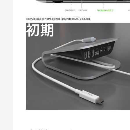
ttp://viploader.net/desktop/src/vldesk007353.jpg