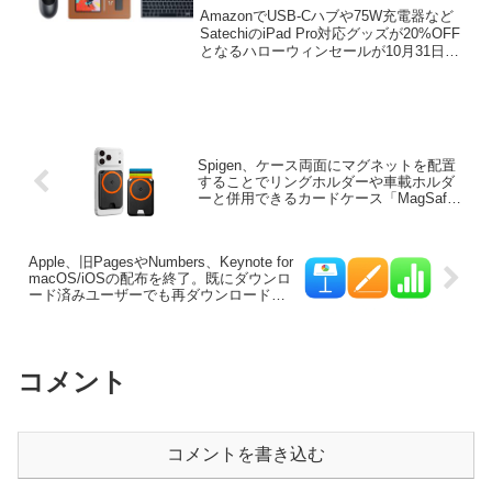
ルが10月31日まで開催中。
AmazonでUSB-Cハブや75W充電器など
SatechiのiPad Pro対応グッズが20%OFF
となるハローウィンセールが10月31日ま
で開催中です。詳細は以下から。
Spigen、ケース両面にマグネットを配置
することでリングホルダーや車載ホルダ
ーと併用できるカードケース「MagSafe
Card Holder Valentinus (MagFit+) 5枚入
り」を発売。
Apple、旧PagesやNumbers、Keynote for
macOS/iOSの配布を終了。既にダウンロ
ード済みユーザーでも再ダウンロードで
きない状態なので注意を。
コメント
コメントを書き込む