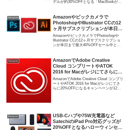
デルが約30%OFFとなる「MacBookがお
買い得」セールが開催されています。詳
細は以下から。
Amazonやビックカメラで
Amazon
PhotoshopやIllustrator CCの12
ヶ月サブスクリプションが本日ま
で最大40%OFFセール中。
AmazonやビックカメラでPhotoshopや
Illustrator CCの12ヶ月サブスクリプショ
ンが本日まで最大40%OFFセール中とな
っています。詳細は以下から。
AmazonでAdobe Creative
Amazon
Cloud コンプリートやATOK
2016 for Macがレジにてさらに
20%OFFになるキャンペーンが12
AmazonでAdobe Creative Cloud コンプリ
月12日まで開催中。
ートやATOK 2016 for Macがレジにてさ
らに20%OFFになるキャンペーンが12月
12日まで開催中です。詳細は以下か
ら。 昨年同様、Adobe Creative C...
USB-Cハブや75W充電器など
Amazon
SatechiのiPad Pro対応グッズが
20%OFFとなるハローウィンセー