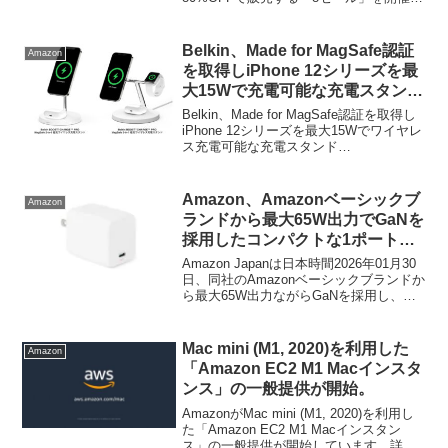
ています。詳細は以下から。
Belkin、Made for MagSafe認証
Amazon
を取得しiPhone 12シリーズを最
大15Wで充電可能な充電スタンド
「BOOST↑CHARGE™ PRO
Belkin、Made for MagSafe認証を取得し
MagSafe 2-in-1/3-in-1」をオンラ
iPhone 12シリーズを最大15Wでワイヤレ
ス充電可能な充電スタンド
インストアや家電量販店ても販売
「BOOST↑CHARGE™ PRO MagSafe 2-
へ。
in-1/3-in-1」をオンラインストアや家電量
販...
Amazon、Amazonベーシックブ
Amazon
ランドから最大65W出力でGaNを
採用したコンパクトな1ポート
USB-C急速充電器を発売。
Amazon Japanは日本時間2026年01月30
日、同社のAmazonベーシックブランドか
ら最大65W出力ながらGaNを採用し、よ
りコンパクトになった1ポートUSB-C急速
充電器「Amazonベーシック 急速充電器
USB-C 65W 1ポート Nano」を新たに発
Mac mini (M1, 2020)を利用した
Amazon
売しています。
「Amazon EC2 M1 Macインスタ
ンス」の一般提供が開始。
AmazonがMac mini (M1, 2020)を利用し
た「Amazon EC2 M1 Macインスタン
ス」の一般提供が開始しています。詳細