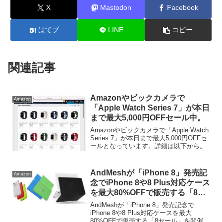
X
Mastodon
Facebook
はてブ
LINE
コピー
関連記事
Amazonやビックカメラで
Amazon
「Apple Watch Series 7」が本日
まで最大5,000円OFFセール中。
Amazonやビックカメラで「Apple Watch
Series 7」が本日まで最大5,000円OFFセ
ールとなっています。詳細は以下から。
AndMeshが「iPhone 8」発売記
Amazon
念でiPhone 8や8 Plus対応ケース
を最大80%OFFで販売する「8セ
ール」を開催中。
AndMeshが「iPhone 8」発売記念で
iPhone 8や8 Plus対応ケースを最大
80%OFFで販売する「8セール」を開催し