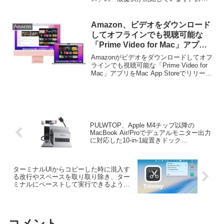
は以下から。
Amazon、ビデオをダウンロード
Amazon
してオフラインでも視聴可能な
「Prime Video for Mac」アプリ
をMac App Storeでリリース。
Amazonがビデオをダウンロードしてオフ
ラインでも視聴可能な「Prime Video for
Mac」アプリをMac App Storeでリリース
しています。詳細は以下から。
PULWTOP、Apple M4チップ以降の
MacBook Air/Proでデュアルモニター出力
に対応した10-in-1縦置きドック
「MacBookドッキンステーション デュア
ルモニター4K/60Hz」を発売。
ターミナルUIからコピーした時に混入す
る改行やスペースを取り取り除き、ター
ミナルにペーストして実行できるようワ
ンライナー化してくれるMacアプリ
「Trimmy」がリリース。
コメント