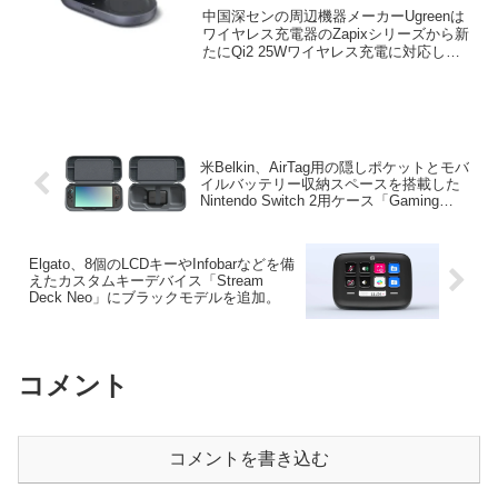
Zapix Qi2 25Wワイヤレス充電
中国深センの周辺機器メーカーUgreenは
器」を発売。
ワイヤレス充電器のZapixシリーズから新
たにQi2 25Wワイヤレス充電に対応した2-
in-1のワイヤレス充電器「UGREEN Zapix
Qi2 25W ワイヤレス充電器
(W751/85400)」を発売しています。
米Belkin、AirTag用の隠しポケットとモバ
イルバッテリー収納スペースを搭載した
Nintendo Switch 2用ケース「Gaming
Charging Case for Nintendo Switch 2」を
発売。
Elgato、8個のLCDキーやInfobarなどを備
えたカスタムキーデバイス「Stream
Deck Neo」にブラックモデルを追加。
コメント
コメントを書き込む