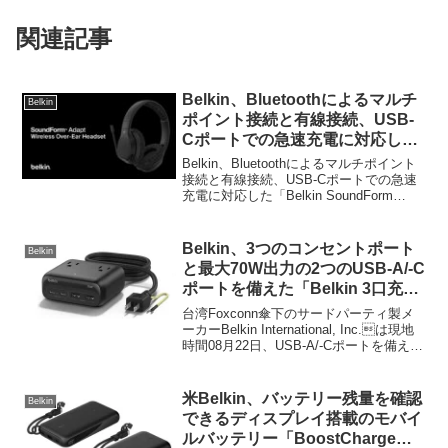
関連記事
Belkin、Bluetoothによるマルチ
Belkin
ポイント接続と有線接続、USB-
Cポートでの急速充電に対応した
「Belkin SoundForm Adaptワイ
Belkin、Bluetoothによるマルチポイント
ヤレスオーバーイヤーヘッドセッ
接続と有線接続、USB-Cポートでの急速
充電に対応した「Belkin SoundForm
ト」を発売。
Adaptワイヤレスオーバーイヤーヘッドセ
ット」を発売しています。詳細は以下か
ら。
Belkin、3つのコンセントポート
Belkin
と最大70W出力の2つのUSB-A/-C
ポートを備えた「Belkin 3口充電
ステーション USBポート付き
台湾Foxconn傘下のサードパーティ製メ
70W」を発表。
ーカーBelkin International, Inc.は現地
時間08月22日、USB-A/-Cポートを備えた
電源タップ「Belkin 3口コンセント充電ス
テーション (USB-Aポート2つ、USB-Cポ
ート2つ、70W) (SKU:SRZ001)」を発表
米Belkin、バッテリー残量を確認
Belkin
しています。
できるディスプレイ搭載のモバイ
ルバッテリー「BoostCharge