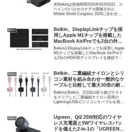
Power Bank with Display」など
米Belkinは現地時間2025年03月02日、ス
を発表。
ペインのバルセロナデカ開催された
Mobile World Congress 2025に合わせ
て、2025年に投入するモバイルバッテリ
ーやヘッドホンなどを発表しています。
Belkin、DisplayLinkチップを採
Belkin
用しApple M1チップを搭載した
MacBook Air/Proでも2台の外部
ディスプレイを接続できる
BelkinがDisplayLinkチップを採用しApple
「USB-Cデュアルディスプレイ
M1チップを搭載したMacBook Air/Proで
も2台のHD外部ディスプレイを接続でき
ドッキングステーション」を発
る「USB-Cデュアルディスプレイドッキ
売。
ングステーション」を発売しています。
詳細は以下か...
Belkin、二重編組ナイロンとシリ
Belkin
コン素材を組み合わせ一般的なケ
ーブルと比較して最大30倍の耐久
性を実現したLightning/USB-Cケ
BelkinがBelkin、3万回の折り曲げテスト
ーブルを発売。
をクリアした二重編組ナイロン採用の
Lightning/USB-Cシリコンケーブルを発
売。ます。詳細は以下から。
Ugreen、Qi2 25W対応のワイヤ
Belkin
レス充電器と5Wワイヤレスパッ
ドを備えた2-in-1の「UGREEN