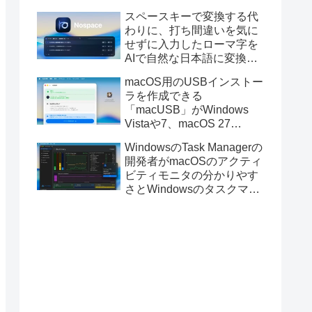
と発表。
スペースキーで変換する代
わりに、打ち間違いを気に
せずに入力したローマ字を
AIで自然な日本語に変換し
てくれるMac用の日本語入
macOS用のUSBインストー
力アプリ「Nospace」がリ
ラを作成できる
リース。
「macUSB」がWindows
Vistaや7、macOS 27
Golden GateのUSBインス
WindowsのTask Managerの
トーラの作成に対応。
開発者がmacOSのアクティ
ビティモニタの分かりやす
さとWindowsのタスクマネ
ージャの詳細さを合わせた
Mac用システムモニタアプ
リ「Task Manager TMOG」
のBeta版を公開。