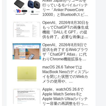
Anker Japanがリコールを
行っているモバイルバッテ
リー「Anker PowerCore
10000」とBluetoothスピー
カー「PowerConf S3」で周
OpenAI、2026年8月30日を
辺を焼損する火災が6月に3
もってChatGPTの画像生成
件発生していたそうなので
機能「DALL·E GPT」の提
注意を。
供を終了。必要な画像は期
限までにダウンロードを。
OpenAI、2026年8月9日で
提供を終了するWebブラウ
ザ「ChatGPT Atlas」に代
わりChrome機能拡張をア
ップデートし、YouTube動
macOS 26.6 Tahoeでは
画の質問やAsk ChatGPT機
MacBook Neoのディスプレ
能を追加。
イを閉じた状態でのWebカ
メラの使用や、
Finder/Apple Configuratorを
Apple、watchOS 26.6で
利用しMacBook Neoを復元
Apple Watch Series 8と
する際の安定性が向上。
Apple Watch Ultraのバッテ
リー容量の再調整を行った