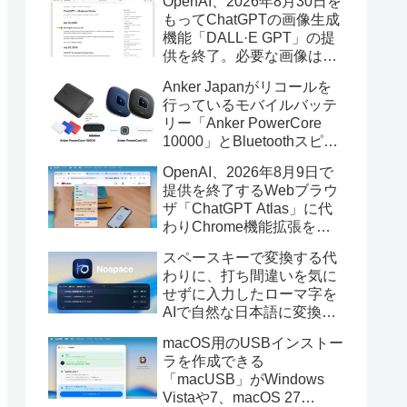
OpenAI、2026年8月30日を
もってChatGPTの画像生成
機能「DALL·E GPT」の提
供を終了。必要な画像は期
限までにダウンロードを。
Anker Japanがリコールを
行っているモバイルバッテ
リー「Anker PowerCore
10000」とBluetoothスピー
カー「PowerConf S3」で周
OpenAI、2026年8月9日で
辺を焼損する火災が6月に3
提供を終了するWebブラウ
件発生していたそうなので
ザ「ChatGPT Atlas」に代
注意を。
わりChrome機能拡張をア
ップデートし、YouTube動
スペースキーで変換する代
画の質問やAsk ChatGPT機
わりに、打ち間違いを気に
能を追加。
せずに入力したローマ字を
AIで自然な日本語に変換し
てくれるMac用の日本語入
macOS用のUSBインストー
力アプリ「Nospace」がリ
ラを作成できる
リース。
「macUSB」がWindows
Vistaや7、macOS 27