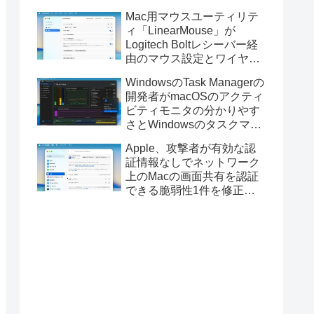
Golden GateのUSBインス
Mac用マウスユーティリテ
トーラの作成に対応。
ィ「LinearMouse」が
Logitech Boltレシーバー経
由のマウス設定とワイヤレ
ス版のELECOM HUGEトラ
WindowsのTask Managerの
ックボールに対応。
開発者がmacOSのアクティ
ビティモニタの分かりやす
さとWindowsのタスクマネ
ージャの詳細さを合わせた
Apple、攻撃者が有効な認
Mac用システムモニタアプ
証情報なしでネットワーク
リ「Task Manager TMOG」
上のMacの画面共有を認証
のBeta版を公開。
できる脆弱性1件を修正し
た「macOS Tahoe 26.6.1」
や「macOS Sequoia
15.7.9/Sonoma 14.8.9」を
リリース。