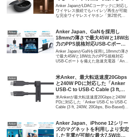
完全ワイヤレスイヤホン「第2世
Anker JapanがLDACコーデックに対応し
代 Soundcore Liberty 2 Pro」を
ワイヤレス接続でもハイレゾ再生が可能
な完全ワイヤレスイヤホン「第2世代
発売。
Soundcore Liberty 2 Pro」を発売してい
ます。詳細は以下から。
Anker Japan、GaNを採用し
Anker
18mmの薄さで最大45Wと18W出
力のPPS規格対応USB-Cポート
を備えた急速充電器「Anker
Anker JapanがGaNを採用し18mmの薄さ
PowerPort Atom III 63W Slim」
で最大45Wと18W出力のPPS規格対応
USB-Cポートを備えた急速充電器「Anker
を発売。
PowerPort Atom III 63W Slim」の販売を
開始しています。詳細は以下から。
米Anker、最大転送速度20Gbps
Anker
と240W PDに対応した「Anker
USB-C to USB-C Cable (3 ft,
240W, 20Gbps, Bio-Based)」を
米Ankerが最大転送速度20Gbpsと240W
発売。
PDに対応した「Anker USB-C to USB-C
Cable (3 ft, 240W, 20Gbps, Bio-Based)」
を発売しています。詳細は以下から。
Anker Japan、iPhone 12シリー
Anker
ズのマグネットを利用しより安定
した充電が可能な最大7.5W出力