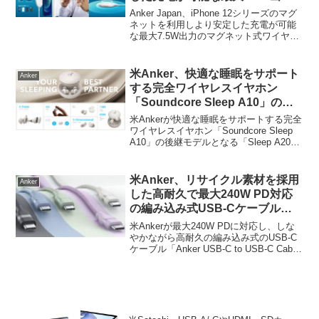
のマグネット式ワイヤレス充電器
Anker Japan、iPhone 12シリーズのマグ
「Anker PowerWave Magnetic
ネットを利用しより安定した充電が可能
な最大7.5W出力のマグネット式ワイヤレ
Pad」を発売。
ス充電器「Anker PowerWave Magnetic
Pad」を発売しています。詳細は以下か
ら。
米Anker、快適な睡眠をサポート
Anker
する完全ワイヤレスイヤホン
「Soundcore Sleep A10」の後
継モデルとなる「Sleep A20」を
米Ankerが快適な睡眠をサポートする完全
発表。
ワイヤレスイヤホン「Soundcore Sleep
A10」の後継モデルとなる「Sleep A20」
を発表しています。詳細は以下から。
米Anker、リサイクル素材を採用
Anker
した高耐久で最大240W PD対応
の編み込み式USB-Cケーブル
「Anker USB-C to USB-C Cable
米Ankerが最大240W PDに対応し、しな
(240W, Upcycled-Braided)」を
やかながら高耐久の編み込み式のUSB-C
ケーブル「Anker USB-C to USB-C Cable
発売。
(240W, Upcycled-Braided)」を発売してい
ます。詳細は以下から。