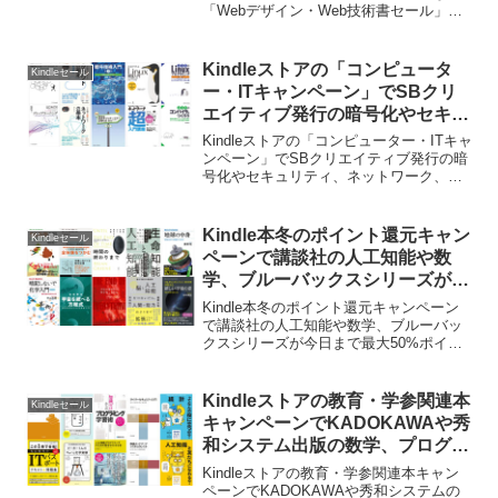
「Webデザイン・Web技術書セール」が6
月1日まで開催中です。詳細は以下から。
Kindleストアの「コンピュータ
Kindleセール
ー・ITキャンペーン」でSBクリ
エイティブ発行の暗号化やセキュ
リティ、ネットワーク、ディープ
Kindleストアの「コンピューター・ITキャ
ラーニング関連の書籍が3月18日
ンペーン」でSBクリエイティブ発行の暗
号化やセキュリティ、ネットワーク、機
まで最大50%OFFセール中。
械学習/ディープラーニング関連の書籍が
3月18日まで最大50%OFFセール中となっ
ています。詳細は以下から。
Kindle本冬のポイント還元キャン
Kindleセール
ペーンで講談社の人工知能や数
学、ブルーバックスシリーズが今
日まで最大50%ポイント還元中。
Kindle本冬のポイント還元キャンペーン
で講談社の人工知能や数学、ブルーバッ
クスシリーズが今日まで最大50%ポイン
ト還元となっています。詳細は以下か
ら。
Kindleストアの教育・学参関連本
Kindleセール
キャンペーンでKADOKAWAや秀
和システム出版の数学、プログラ
ミング、IT関連書籍が最大
Kindleストアの教育・学参関連本キャン
50%OFFセール中。
ペーンでKADOKAWAや秀和システムの