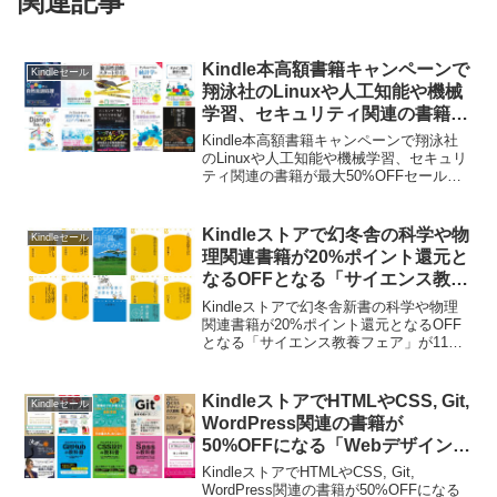
関連記事
Kindle本高額書籍キャンペーンで
Kindleセール
翔泳社のLinuxや人工知能や機械
学習、セキュリティ関連の書籍が
最大50%OFFセール中。
Kindle本高額書籍キャンペーンで翔泳社
のLinuxや人工知能や機械学習、セキュリ
ティ関連の書籍が最大50%OFFセールと
なっています。詳細は以下から。
Kindleストアで幻冬舎の科学や物
Kindleセール
理関連書籍が20%ポイント還元と
なるOFFとなる「サイエンス教養
フェア」が11月15日まで開催
Kindleストアで幻冬舎新書の科学や物理
中。
関連書籍が20%ポイント還元となるOFF
となる「サイエンス教養フェア」が11月
15日まで開催中です。詳細は以下から。
KindleストアでHTMLやCSS, Git,
Kindleセール
WordPress関連の書籍が
50%OFFになる「Webデザイン・
Web技術書セール」が6月1日ま
KindleストアでHTMLやCSS, Git,
で開催中。
WordPress関連の書籍が50%OFFになる