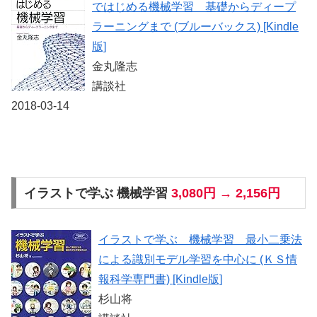
ではじめる機械学習 基礎からディープ
ラーニングまで (ブルーバックス) [Kindle
版]
金丸隆志
講談社
2018-03-14
イラストで学ぶ 機械学習
3,080円 → 2,156円
イラストで学ぶ 機械学習 最小二乗法
による識別モデル学習を中心に (ＫＳ情
報科学専門書) [Kindle版]
杉山将