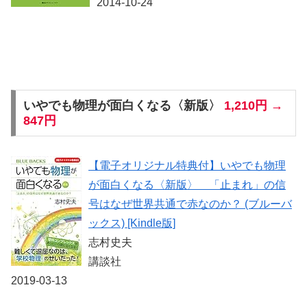
2014-10-24
いやでも物理が面白くなる〈新版〉
1,210円 →
847円
【電子オリジナル特典付】いやでも物理
が面白くなる〈新版〉 「止まれ」の信
号はなぜ世界共通で赤なのか？ (ブルーバ
ックス) [Kindle版]
志村史夫
講談社
2019-03-13