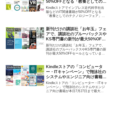
50%OFFとなる「教養としてのテ
クノロジーフェア」が開催中。
Kindleストアでインプレス近代科学社出
版などのIT関連書籍が50%OFFとなる
「教養としてのテクノロジーフェア」が
開催中です。詳細は以下から。
新刊だけの講談社「お年玉」フェ
Kindleセール
アで、講談社のブルーバックスや
KS専門書の新刊が最大50%OFF
セール中。
新刊だけの講談社「お年玉」フェアで、
講談社のブルーバックスやKS専門書の新
刊が最大50%OFFセールとなっていま
す。詳細は以下から。
Kindleストアの「コンピュータ
Kindleセール
ー・ITキャンペーン」で翔泳社の
システムやエンジニア向け書籍が
本日7月27日まで最大50%OFFセ
Kindleストアの「コンピューター・ITキャ
ール中。
ンペーン」で翔泳社のシステムやエンジ
ニア向け書籍が本日7月27日まで最大
50%OFFセールとなっています。詳細は
以下から。