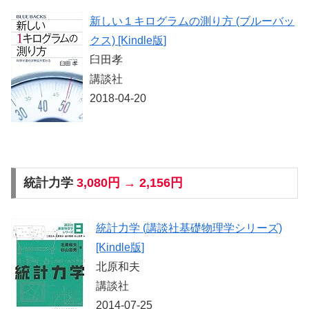
新しい１キログラムの測り方 (ブルーバッ
クス) [Kindle版]
臼田孝
講談社
2018-04-20
統計力学
3,080円 → 2,156円
統計力学 (講談社基礎物理学シリーズ)
[Kindle版]
北原和夫
講談社
2014-07-25