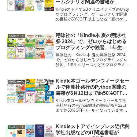
ームシナリオ関連の書籍が
50%OFF以上になる「夏のゲーム
KindleストアでSBクリエイティブのUnity
開発本フェア」が9月6日まで開催
やプログラミング、ゲームシナリオ関連
の書籍が50%OFF以上になる「夏のゲー
中。
ム開発本フェア」が9月6日まで開催中。
詳細は以下から。
翔泳社の「Kindle本 夏の翔泳社
Kindleセール
祭 2024」で、ゼロからはじめる
プログラミングや独習、1年生シ
リーズなどのプログラミング関連
翔泳社の「Kindle本 夏の翔泳社祭 2024」
書籍が最大50%OFFセール中。
で、ゼロからはじめるプログラミングや
独習、1年生シリーズなどのプログラミン
グ関連書籍が最大50%OFFセールとなっ
ています。詳細は以下から。
Kindle本ゴールデンウィークセー
Kindleセール
ルで翔泳社発行のPython関連の
書籍が5月12日まで約50%OFFセ
ール中。
Kindle本ゴールデンウィークセールで翔
泳社発行のPython関連の書籍が5月12日
まで約50%OFFセールとなっています。
詳細は以下から。
Kindleストアでインプレス近代科
Kindleセール
学社出版などのIT関連書籍が