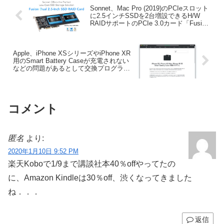
Sonnet、Mac Pro (2019)のPCIeスロット
に2.5インチSSDを2台増設できるH/W
RAIDサポートのPCIe 3.0カード「Fusion
Dual 2.5-Inch SSD RAID」を発表。
Apple、iPhone XSシリーズやiPhone XR
用のSmart Battery Caseが充電されない
などの問題があるとして交換プログラム
を発表。
コメント
匿名
より:
2020年1月10日 9:52 PM
楽天Koboで1/9まで講談社本40％offやってたの
に、Amazon Kindleは30％off、渋くなってきました
ね．．．
返信