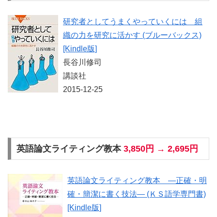
研究者としてうまくやっていくには 組
織の力を研究に活かす (ブルーバックス)
[Kindle版]
長谷川修司
講談社
2015-12-25
英語論文ライティング教本
3,850円 → 2,695円
英語論文ライティング教本 ―正確・明
確・簡潔に書く技法― (ＫＳ語学専門書)
[Kindle版]